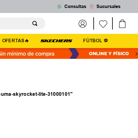
Consultas
Sucursales
OFERTAS🔥
FÚTBOL ⚽
-puma-skyrocket-lite-31000101
"