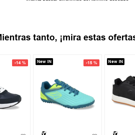
ientras tanto, ¡mira estas oferta
¡Últimos Talles!
-
20 %
-
11 %
35.5
37
37.5
39
39.5
40
XL
+
1
39.5
41
42.5