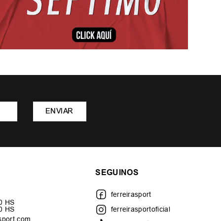
ENVIAR
SEGUINOS
ferreirasport
30 HS
00 HS
ferreirasportoficial