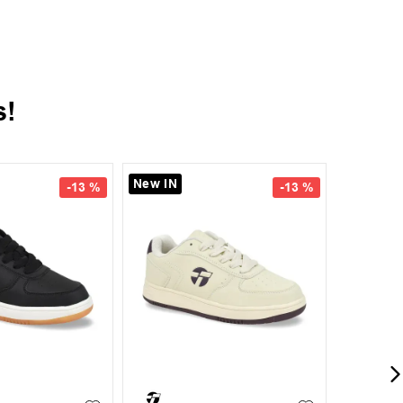
s!
-
20 %
-
30 %
41
42
+
4
S
M
L
XL
XXL