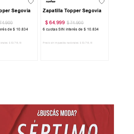
oma Set
Buzo Vandalia Termopolar
$
55
.
300
$
127
.
999
$
79
.
000
terés de
$
17
.
050
6
cuotas SIN interés de
$
9217
ionales:
$
84
.
545
,
45
Precio sin impuestos nacionales:
$
45
.
702
,
48
 AL CARRITO
AGREGAR AL CARRITO