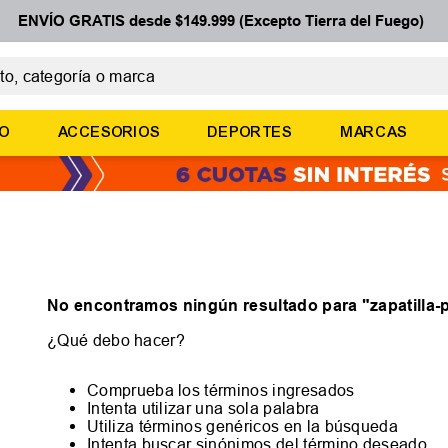
ENVÍO GRATIS desde $149.999 (Excepto Tierra del Fuego)
 categoría o marca
ÉRMINOS MÁS BUSCADOS
ÑO
ACCESORIOS
DEPORTES
MARCAS
botines
zapatillas
basquet
zapatillas mujer
zapatillas adidas
No encontramos ningún resultado para "
zapatilla
¿Qué debo hacer?
Comprueba los términos ingresados
Intenta utilizar una sola palabra
Utiliza términos genéricos en la búsqueda
Intenta buscar sinónimos del término deseado