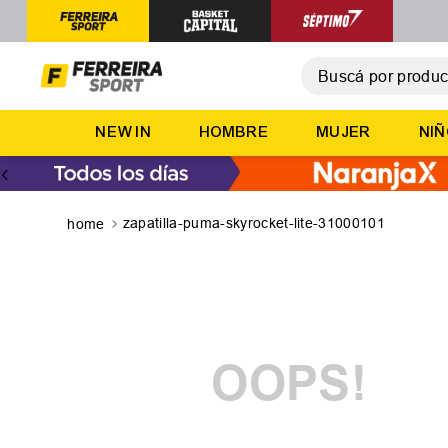
Buscá por producto,
T
NEW IN
HOMBRE
MUJER
NI
1
.
2
.
3
.
zapatilla-puma-skyrocket-lite-31000101
4
.
5
.
OOPS!