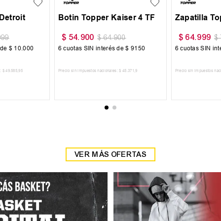
r Pro
Zapatilla Nike Quest 6
Zapatilla J
$
169
.
999
$
102
.
300
999
$
189
.
999
 de
$
12
.
667
6
cuotas SIN interés de
$
28
.
334
6
cuotas SIN in
:
$
62
.
809
,
09
Precio sin impuestos nacionales:
$
140
.
495
,
04
Precio sin impuestos nac
 CARRITO
AGREGAR AL CARRITO
AGREGAR
VER MÁS OFERTAS