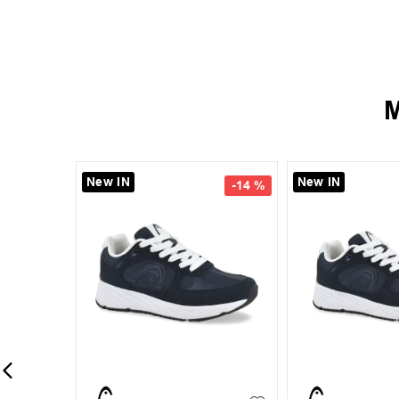
M
New IN
-
13 %
-
13 %
35
36
37
38
+
1
+
6
S
M
L
39