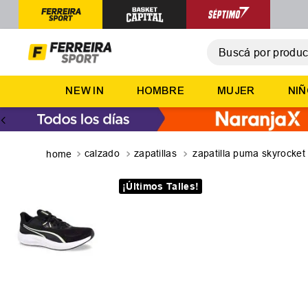
Buscá por producto,
T
NEW IN
HOMBRE
MUJER
NI
1
.
2
.
3
.
calzado
zapatillas
zapatilla puma skyrocket l
4
.
¡Últimos Talles!
5
.