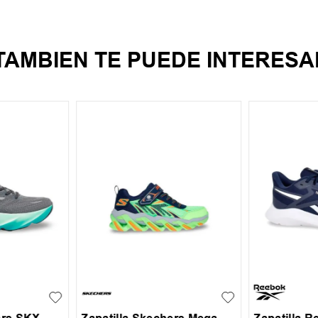
TAMBIEN TE PUEDE INTERESA
42
40
41
+
1
27
28
29
30
31
45