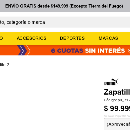
ENVÍO GRATIS desde $149.999 (Excepto Tierra del Fuego)
 categoría o marca
ÉRMINOS MÁS BUSCADOS
ÑO
ACCESORIOS
DEPORTES
MARCAS
botines
basquet
zapatillas mujer
ite 2
zapatillas adidas
medias
Zapatil
Código
:
pu_31
$
99
.
99
Precio sin impuestos na
¡Aprovechá