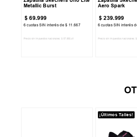
Zapatilla Skechers Uno Lite
Zapatilla Skech
Metallic Burst
Aero Spark
$
69
.
999
$
239
.
999
000
6
cuotas SIN interés de
$
11
.
667
6
cuotas SIN interés 
Precio sin impuestos nacionales:
$
57
.
850
,
41
Precio sin impuestos nacionales:
$
TO
AGREGAR AL CARRITO
AGREGAR AL 
OT
¡Últimos Talles!
39
44