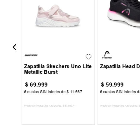
ala
26
26.5
27
27.5
35
36
37
+
3
28
40
41
Zapatilla Skechers Uno Lite
Zapatilla Head 
Metallic Burst
$
69
.
999
$
59
.
999
34
6
cuotas SIN interés de
$
11
.
667
6
cuotas SIN interés 
Precio sin impuestos nacionales:
$
57
.
850
,
41
Precio sin impuestos nacionales:
$
TO
AGREGAR AL CARRITO
AGREGAR AL 