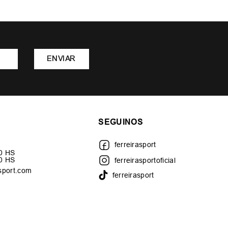
ENVIAR
SEGUINOS
ferreirasport
30 HS
00 HS
ferreirasportoficial
sport.com
ferreirasport