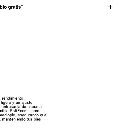
io gratis*
l rendimiento.
ligera y un ajuste
na entresuela de espuma
antilla SoftFoam+ para
 mediopié, asegurando que
n, manteniendo tus pies