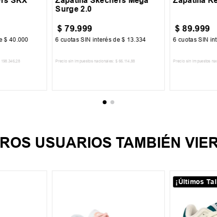
ers SKX
Zapatilla Skechers Mega
Zapatilla R
Surge 2.0
$
79
.
999
$
89
.
999
de
$
40
.
000
6
cuotas SIN interés de
$
13
.
334
6
cuotas SIN in
198
.
346
,
28
Precio sin impuestos nacionales:
$
66
.
114
,
88
Precio sin impuestos na
CARRITO
AGREGAR AL CARRITO
AGREGA
ROS USUARIOS TAMBIÉN VIE
¡Últimos Tal