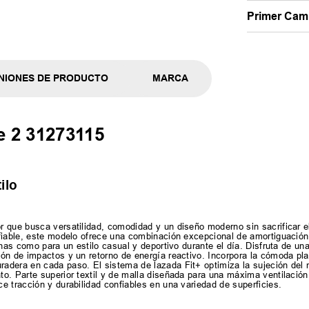
Primer Camb
NIONES DE PRODUCTO
MARCA
e 2 31273115
ilo
 que busca versatilidad, comodidad y un diseño moderno sin sacrificar e
fiable, este modelo ofrece una combinación excepcional de amortiguación 
inas como para un estilo casual y deportivo durante el día. Disfruta de u
ón de impactos y un retorno de energía reactivo. Incorpora la cómoda pl
adera en cada paso. El sistema de lazada Fit+ optimiza la sujeción del
o. Parte superior textil y de malla diseñada para una máxima ventilació
e tracción y durabilidad confiables en una variedad de superficies.