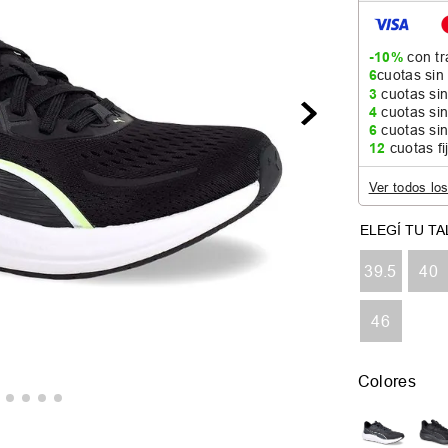
-10%
con tr
6
cuotas sin
3
cuotas sin
4
cuotas sin
6
cuotas sin
12
cuotas fi
Ver todos lo
39.5
40
46
Colores