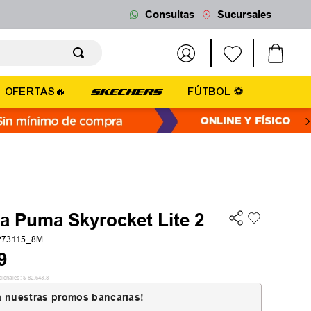
Consultas
Sucursales
OFERTAS🔥
FÚTBOL ⚽
la Puma Skyrocket Lite 2
273115_8M
9
cionales:
$
82
.
643
,
8
 nuestras promos bancarias!