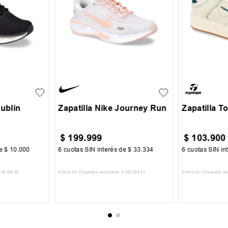
38
39
35
35.5
36
37
35
36
+
1
37.5
40
41
45
46
Dublin
Zapatilla Nike Journey Run
Zapatilla 
$
199
.
999
$
103
.
900
de
$
10
.
000
6
cuotas SIN interés de
$
33
.
334
6
cuotas SIN in
49
.
585
,
95
Precio sin impuestos nacionales:
$
165
.
288
,
43
Precio sin impuestos na
CARRITO
AGREGAR AL CARRITO
AGREGA