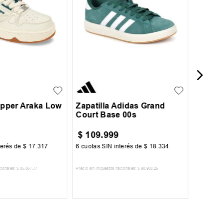
Zapati
★
★
★
37
38
39
41
45
42
43
44
Topper Araka Low
Zapatilla Adidas Grand
Court Base 00s
$
109
.
999
$
45
.
terés de
$
17
.
317
6
cuotas SIN interés de
$
18
.
334
6
cuotas 
cionales:
$
85
.
867
,
77
Precio sin impuestos nacionales:
$
90
.
908
,
26
Precio sin im
R AL CARRITO
AGREGAR AL CARRITO
A