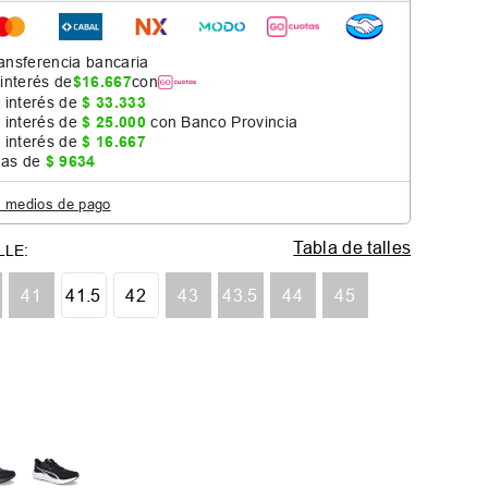
ansferencia bancaria
 interés de
$
16
.
667
con
 interés de
$
33
.
333
 interés de
$
25
.
000
con Banco Provincia
 interés de
$
16
.
667
jas de
$
9634
s medios de pago
Tabla de talles
41
41.5
42
43
43.5
44
45