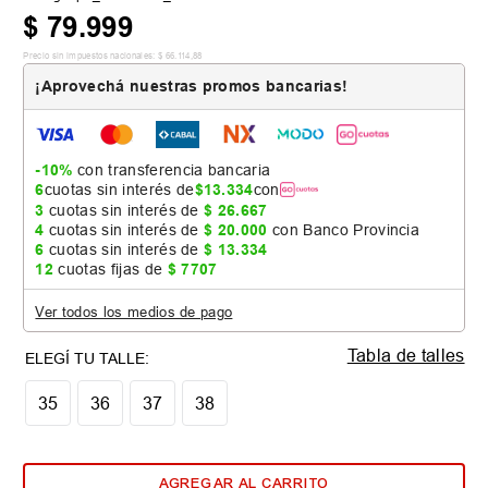
$
79
.
999
Precio sin impuestos nacionales:
$
66
.
114
,
88
¡Aprovechá nuestras promos bancarias!
-10%
con transferencia bancaria
6
cuotas sin interés de
$
13
.
334
con
3
cuotas sin interés de
$
26
.
667
4
cuotas sin interés de
$
20
.
000
con Banco Provincia
6
cuotas sin interés de
$
13
.
334
12
cuotas fijas de
$
7707
Ver todos los medios de pago
Tabla de talles
35
36
37
38
AGREGAR AL CARRITO