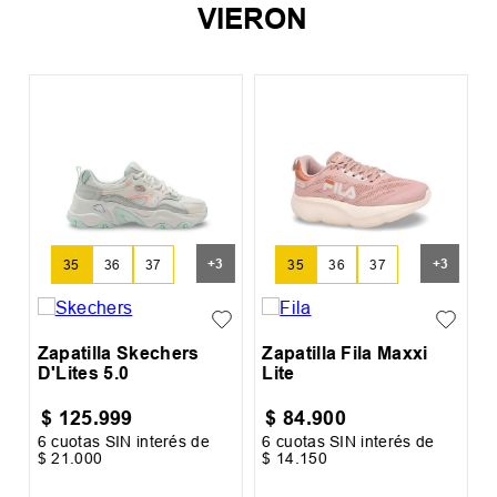
VIERON
S
R
+
3
+
3
35
36
37
35
36
37
Zapatilla Skechers
Zapatilla Fila Maxxi
D'Lites 5.0
Lite
$
125
.
999
$
84
.
900
6
cuotas SIN interés de
6
cuotas SIN interés de
6
$
21
.
000
$
14
.
150
$