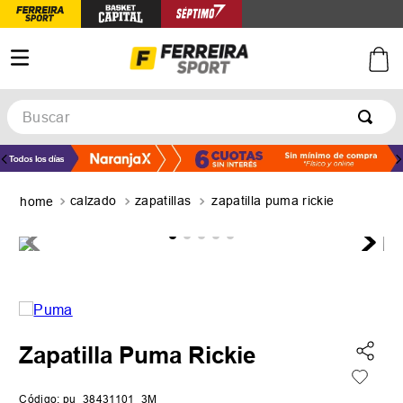
Buscar
TÉRMINOS MÁS BUSCADOS
1
.
botines
calzado
zapatillas
zapatilla puma rickie
2
.
zapatillas
3
.
basquet
4
.
zapatillas mujer
5
.
zapatillas adidas
Zapatilla Puma Rickie
Código
:
pu_38431101_3M