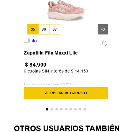
35
36
37
+
3
Zapatilla Fila Maxxi Lite
$
84
.
900
6
cuotas SIN interés de
$
14
.
150
Precio sin impuestos nacionales:
$
70
.
165
,
29
AGREGAR AL CARRITO
OTROS USUARIOS TAMBIÉN