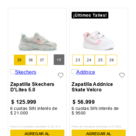
¡Últimos Talles!
Z
I
+
3
23
24
25
26
35
36
37
27
28
29
Zapatilla Skechers
Zapatilla Addnice
D'Lites 5.0
Skate Velcro
$
125
.
999
$
56
.
999
6
cuotas SIN interés de
6
cuotas SIN interés de
6
$
21
.
000
$
9500
$
Precio sin impuestos nacionales:
$
104
.
131
,
4
Precio sin impuestos nacionales:
$
47
.
106
,
61
Pr
AGREGAR AL
AGREGAR AL