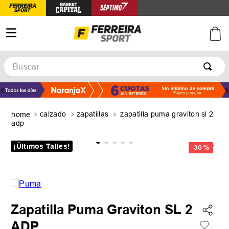
Buscar
TÉRMINOS MÁS BUSCADOS
1
.
botines
calzado
zapatillas
zapatilla puma graviton sl 2
2
.
basquet
adp
3
.
zapatillas mujer
¡Últimos Talles!
-
30 %
4
.
zapatillas adidas
5
.
medias
Zapatilla Puma Graviton SL 2
ADP