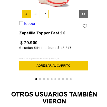
35
36
37
+
3
Zapatilla Topper Fast 2.0
$
79
.
900
6
cuotas SIN interés de
$
13
.
317
Precio sin impuestos nacionales:
$
66
.
033
,
06
AGREGAR AL CARRITO
OTROS USUARIOS TAMBIÉN
VIERON