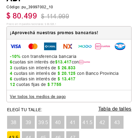
Código
:
pu_39997002_10
$
80
.
499
$
114
.
999
Precio sin impuestos nacionales:
$
66
.
528
,
1
¡Aprovechá nuestras promos bancarias!
-10%
con transferencia bancaria
6
cuotas sin interés de
$
13
.
417
con
3
cuotas sin interés de
$
26
.
833
4
cuotas sin interés de
$
20
.
125
con Banco Provincia
6
cuotas sin interés de
$
13
.
417
12
cuotas fijas de
$
7755
Ver todos los medios de pago
Tabla de talles
38
39
39.5
40
41
41.5
42
43
43.5
44
45
46
47