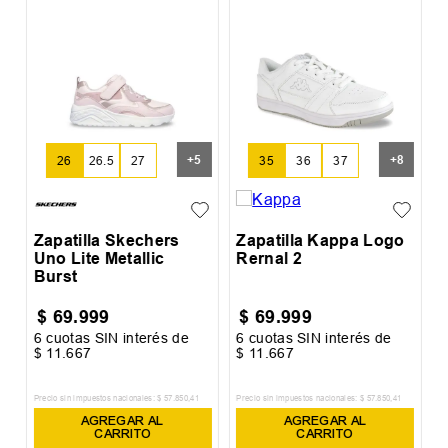
Z
+
5
+
8
26
26.5
27
35
36
37
Zapatilla Skechers
Zapatilla Kappa Logo
Uno Lite Metallic
Rernal 2
Burst
$
69
.
999
$
69
.
999
6
cuotas SIN interés de
6
cuotas SIN interés de
6
$
11
.
667
$
11
.
667
$
Precio sin impuestos nacionales:
$
57
.
850
,
41
Precio sin impuestos nacionales:
$
57
.
850
,
41
Pr
AGREGAR AL
AGREGAR AL
CARRITO
CARRITO