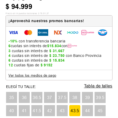
$
94
.
999
Precio sin impuestos nacionales:
$
78
.
511
,
57
¡Aprovechá nuestras promos bancarias!
-10%
con transferencia bancaria
6
cuotas sin interés de
$
15
.
834
con
3
cuotas sin interés de
$
31
.
667
4
cuotas sin interés de
$
23
.
750
con Banco Provincia
6
cuotas sin interés de
$
15
.
834
12
cuotas fijas de
$
9152
Ver todos los medios de pago
Tabla de talles
35
36
36.5
37
37.5
38
39
39.5
40
41
41.5
42
43
43.5
44
45