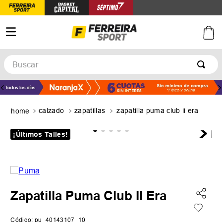
Buscar
TÉRMINOS MÁS BUSCADOS
1
.
botines
calzado
zapatillas
zapatilla puma club ii era
2
.
basquet
3
.
zapatillas mujer
¡Últimos Talles!
4
.
zapatillas adidas
5
.
medias
Zapatilla Puma Club II Era
Código
:
pu_40143107_10