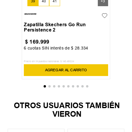
39
40
41
+
3
Zapatilla Skechers Go Run
Persistence 2
$
169
.
999
6
cuotas SIN interés de
$
28
.
334
Precio sin impuestos nacionales:
$
140
.
495
,
04
AGREGAR AL CARRITO
OTROS USUARIOS TAMBIÉN
VIERON