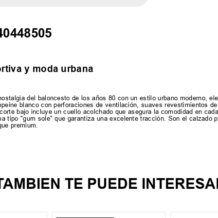
 40448505
ortiva y moda urbana
ostalgia del baloncesto de los años 80 con un estilo urbano moderno, e
mpeine blanco con perforaciones de ventilación, suaves revestimientos d
 de corte bajo incluye un cuello acolchado que asegura la comodidad en ca
a tipo "gum sole" que garantiza una excelente tracción. Son el calzado 
oque premium.
TAMBIEN TE PUEDE INTERESA