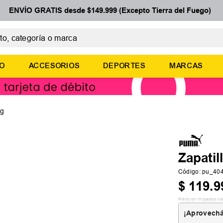
ENVÍO GRATIS desde $149.999 (Excepto Tierra del Fuego)
 categoría o marca
ÉRMINOS MÁS BUSCADOS
ÑO
ACCESORIOS
DEPORTES
MARCAS
botines
basquet
zapatillas mujer
og
zapatillas adidas
medias
Zapatil
Código
:
pu_40
$
119
.
9
Precio sin impuestos na
¡Aprovechá