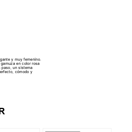
legante y muy femenino.
e gamuza en color rosa
da paso, un sistema
perfecto, cómodo y
R