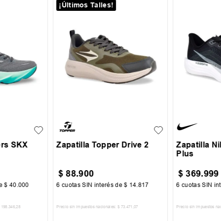
¡Últimos Talles!
42
+
1
36
37
38
39
40
44
ers SKX
Zapatilla Topper Drive 2
Zapatilla N
Plus
$
88
.
900
$
369
.
999
de
$
40
.
000
6
cuotas SIN interés de
$
14
.
817
6
cuotas SIN in
198
.
346
,
28
Precio sin impuestos nacionales:
$
73
.
471
,
07
Precio sin impuestos na