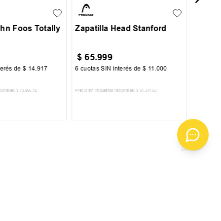
ohn Foos Totally
Zapatilla Head Stanford
$
65
.
999
$
45
.
terés de
$
14
.
917
6
cuotas SIN interés de
$
11
.
000
6
cuotas 
cionales:
$
73
.
966
,
12
Precio sin impuestos nacionales:
$
54
.
544
,
63
Precio sin im
R AL CARRITO
AGREGAR AL CARRITO
A
ENVIAR