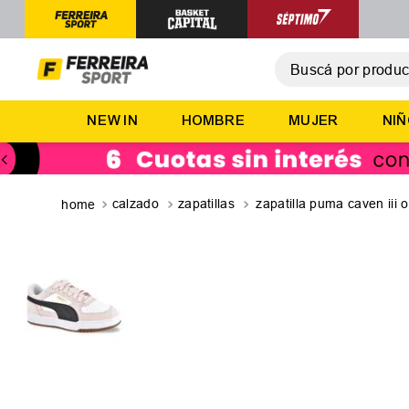
Buscá por producto,
T
NEW IN
HOMBRE
MUJER
NI
1
.
2
.
3
.
calzado
zapatillas
zapatilla puma caven iii 
4
.
5
.