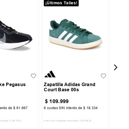
¡Últimos Talles!
30
35
Zapati
41
45
ike Pegasus
Zapatilla Adidas Grand
Court Base 00s
$
109
.
999
$
45
.
terés de
$
61
.
667
6
cuotas SIN interés de
$
18
.
334
6
cuotas 
cionales:
$
305
.
784
,
3
Precio sin impuestos nacionales:
$
90
.
908
,
26
Precio sin im