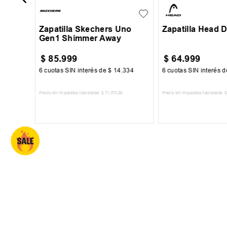
Zapatilla Skechers Uno
Zapatilla Head D
Gen1 Shimmer Away
$
85
.
999
$
64
.
999
250
6
cuotas SIN interés de
$
14
.
334
6
cuotas SIN interés 
Precio sin impuestos nacionales:
$
71
.
073
,
55
Precio sin impuestos nacionales:
$
TO
AGREGAR AL CARRITO
AGREGAR AL 
SUSCRIBITE