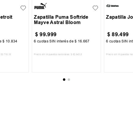
38
39
39
etroit
Zapatilla Puma Softride
Zapatilla J
Mayve Astral Bloom
$
99
.
999
$
89
.
499
de
$
10
.
834
6
cuotas SIN interés de
$
16
.
667
6
cuotas SIN in
53
.
718
,
18
Precio sin impuestos nacionales:
$
82
.
643
,
8
Precio sin impuestos na
CARRITO
AGREGAR AL CARRITO
AGREGA
 AL NEWSLETTER