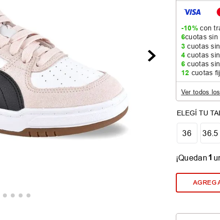
-10%
con tr
6
cuotas sin
3
cuotas sin
4
cuotas sin
6
cuotas sin
12
cuotas fi
Ver todos lo
36
36.5
1
¡Quedan
u
AGREGA