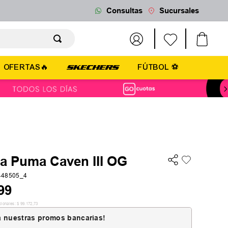
Consultas
Sucursales
OFERTAS🔥
FÚTBOL ⚽
la Puma Caven III OG
448505_4
99
cionales:
$
99
.
172
,
73
 nuestras promos bancarias!