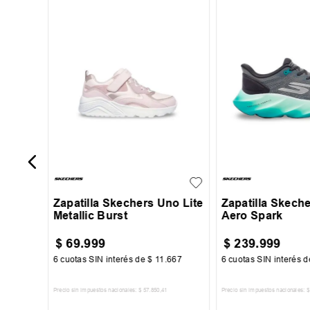
39
44
ala
26
26.5
27
27.5
39
40
41
+
3
28
43
44
45
Zapatilla Skechers Uno Lite
Zapatilla Skech
Metallic Burst
Aero Spark
$
69
.
999
$
239
.
999
34
6
cuotas SIN interés de
$
11
.
667
6
cuotas SIN interés 
Precio sin impuestos nacionales:
$
57
.
850
,
41
Precio sin impuestos nacionales:
$