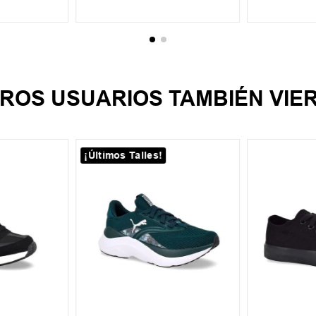
CARRITO
AGREGAR AL CARRITO
AGREGA
ROS USUARIOS TAMBIÉN VIE
¡Últimos Talles!
35
36
36.5
37
37.5
34
35
33
34