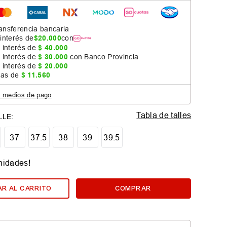
ansferencia bancaria
 interés de
$
20
.
000
con
 interés de
$
40
.
000
 interés de
$
30
.
000
con Banco Provincia
 interés de
$
20
.
000
jas de
$
11
.
560
s medios de pago
Tabla de talles
37
37.5
38
39
39.5
nidades!
R AL CARRITO
COMPRAR