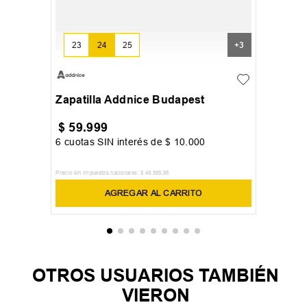
23
24
25
+
3
Zapatilla Addnice Budapest
$
59
.
999
6
cuotas SIN interés de
$
10
.
000
Precio sin impuestos nacionales:
$
49
.
585
,
95
AGREGAR AL CARRITO
OTROS USUARIOS TAMBIÉN
VIERON