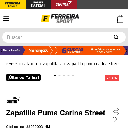
Buscar
TÉRMINOS MÁS BUSCADOS
1
.
botines
calzado
zapatillas
zapatilla puma carina street
2
.
basquet
3
.
zapatillas mujer
¡Últimos Talles!
-
30 %
4
.
zapatillas adidas
5
.
medias
Zapatilla Puma Carina Street
Código
:
pu_38939003_4M