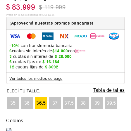
$
83
.
999
$
119
.
999
Precio sin impuestos nacionales:
$
69
.
420
,
66
¡Aprovechá nuestras promos bancarias!
-10%
con transferencia bancaria
6
cuotas sin interés de
$
14
.
000
con
3
cuotas sin interés de
$
28
.
000
6
cuotas fijas de
$
16
.
184
12
cuotas fijas de
$
8092
Ver todos los medios de pago
Tabla de talles
35
36
36.5
37
37.5
38
39
39.5
Colores