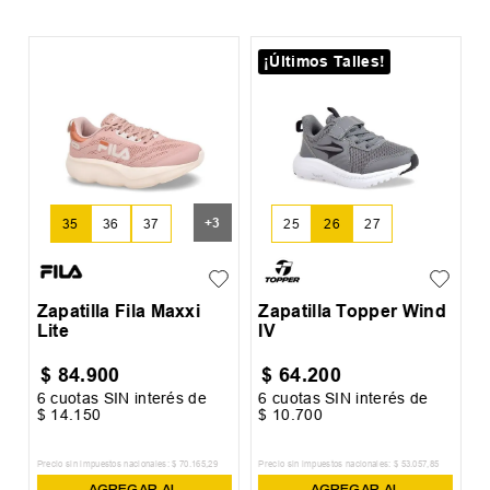
¡Últimos Talles!
Z
+
3
35
36
37
25
26
27
Zapatilla Fila Maxxi
Zapatilla Topper Wind
Lite
IV
$
84
.
900
$
64
.
200
6
cuotas SIN interés de
6
cuotas SIN interés de
6
$
14
.
150
$
10
.
700
$
Precio sin impuestos nacionales:
$
70
.
165
,
29
Precio sin impuestos nacionales:
$
53
.
057
,
85
Pr
AGREGAR AL
AGREGAR AL