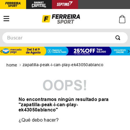
Buscar
TÉRMINOS MÁS BUSCADOS
1
.
botines
zapatilla-peak-i-can-play-ek43050ablanco
2
.
zapatillas
3
.
basquet
OOPS!
4
.
zapatillas mujer
5
.
zapatillas adidas
No encontramos ningún resultado para
"
zapatilla-peak-i-can-play-
ek43050ablanco
"
¿Qué debo hacer?