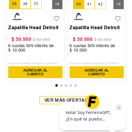
35
36
37
+
2
40
41
42
+
3
38
39
Zapatilla Head Detroit
Zapatilla Head Detroit
$
59
.
999
$
59
.
999
$
69
.
999
$
69
.
999
6
cuotas SIN interés de
6
cuotas SIN interés de
$
10
.
000
$
10
.
000
Precio sin impuestos nacionales:
$
49
.
585
,
95
Precio sin impuestos nacionales:
$
49
.
585
,
95
AGREGAR AL
AGREGAR AL
CARRITO
CARRITO
VER MÁS OFERTAS