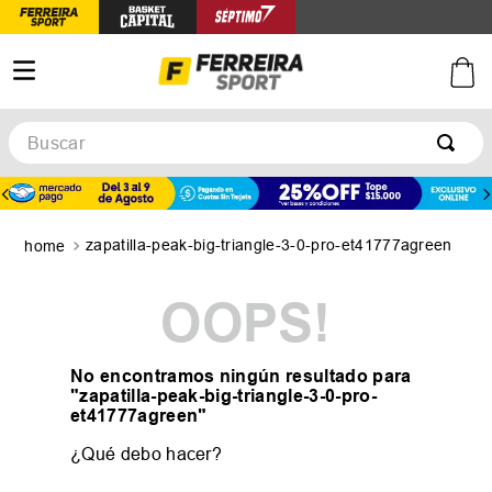
Buscar
TÉRMINOS MÁS BUSCADOS
1
.
botines
zapatilla-peak-big-triangle-3-0-pro-et41777agreen
2
.
basquet
3
.
zapatillas mujer
OOPS!
4
.
zapatillas adidas
5
.
medias
No encontramos ningún resultado para
"
zapatilla-peak-big-triangle-3-0-pro-
et41777agreen
"
¿Qué debo hacer?