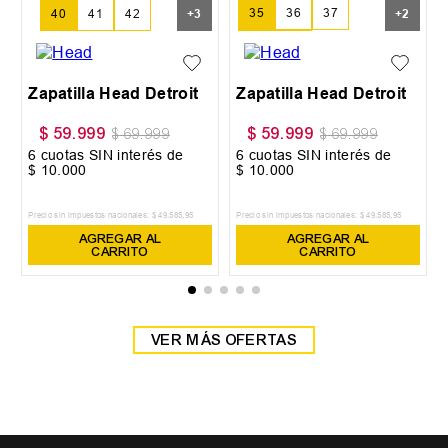
35
36
37
40
41
42
+
3
+
2
38
39
Zapatilla Head Detroit
Zapatilla Head Detroit
$
59
.
999
$
59
.
999
$
69
.
999
$
69
.
999
6
cuotas SIN interés de
6
cuotas SIN interés de
$
10
.
000
$
10
.
000
Precio sin impuestos nacionales:
$
49
.
585
,
95
Precio sin impuestos nacionales:
$
49
.
585
,
95
AGREGAR AL
AGREGAR AL
CARRITO
CARRITO
VER MÁS OFERTAS