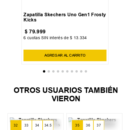
32
33
34
34.5
+
1
Zapatilla Skechers Uno Gen1 Frosty
Kicks
$
79
.
999
6
cuotas SIN interés de
$
13
.
334
Precio sin impuestos nacionales:
$
66
.
114
,
88