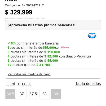
Código
:
on_3wf30224732_7
$
329
.
999
Precio sin impuestos nacionales:
$
272
.
726
,
45
¡Aprovechá nuestras promos bancarias!
-10%
con transferencia bancaria
6
cuotas sin interés de
$
55
.
000
con
3
cuotas sin interés de
$
110
.
000
4
cuotas sin interés de
$
82
.
500
con Banco Provincia
6
cuotas sin interés de
$
55
.
000
12
cuotas fijas de
$
31
.
790
Ver todos los medios de pago
Tabla de talles
36.5
37
37.5
38
39