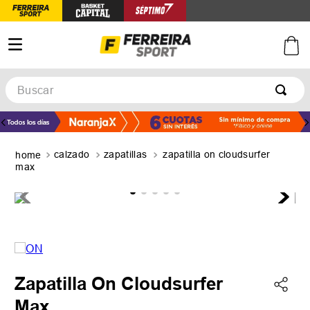
Buscar
TÉRMINOS MÁS BUSCADOS
1
.
botines
calzado
zapatillas
zapatilla on cloudsurfer
2
.
zapatillas
max
3
.
basquet
4
.
zapatillas mujer
5
.
zapatillas adidas
Zapatilla On Cloudsurfer
Max