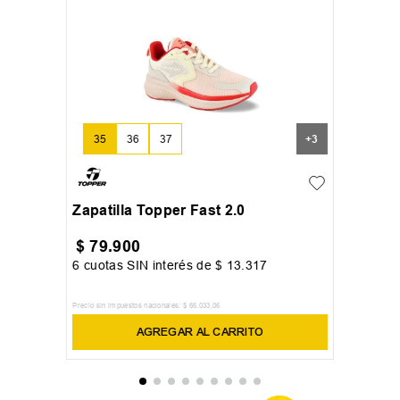
35
36
37
+
3
Zapatilla Topper Fast 2.0
$
79
.
900
6
cuotas SIN interés de
$
13
.
317
Precio sin impuestos nacionales:
$
66
.
033
,
06
AGREGAR AL CARRITO