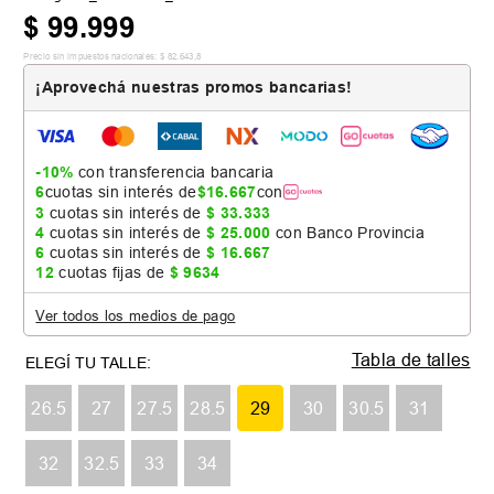
$
99
.
999
Precio sin impuestos nacionales:
$
82
.
643
,
8
¡Aprovechá nuestras promos bancarias!
-10%
con transferencia bancaria
6
cuotas sin interés de
$
16
.
667
con
3
cuotas sin interés de
$
33
.
333
4
cuotas sin interés de
$
25
.
000
con Banco Provincia
6
cuotas sin interés de
$
16
.
667
12
cuotas fijas de
$
9634
Ver todos los medios de pago
Tabla de talles
26.5
27
27.5
28.5
29
30
30.5
31
32
32.5
33
34