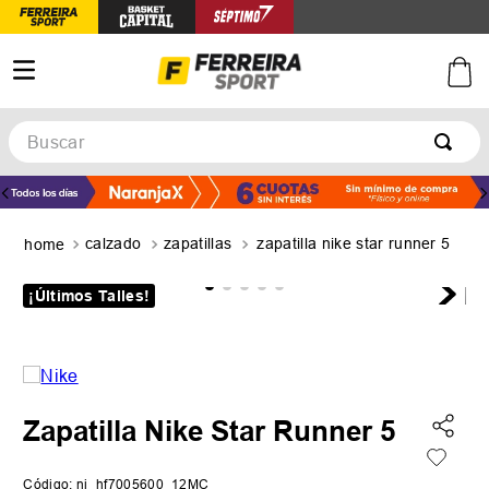
Buscar
TÉRMINOS MÁS BUSCADOS
1
.
botines
calzado
zapatillas
zapatilla nike star runner 5
2
.
zapatillas
3
.
basquet
¡Últimos Talles!
4
.
zapatillas mujer
5
.
zapatillas adidas
Zapatilla Nike Star Runner 5
Código
:
ni_hf7005600_12MC