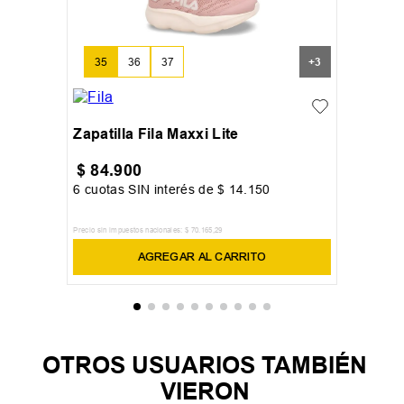
35
36
37
+
3
Zapatilla Fila Maxxi Lite
$
84
.
900
6
cuotas SIN interés de
$
14
.
150
Precio sin impuestos nacionales:
$
70
.
165
,
29
AGREGAR AL CARRITO
OTROS USUARIOS TAMBIÉN
VIERON