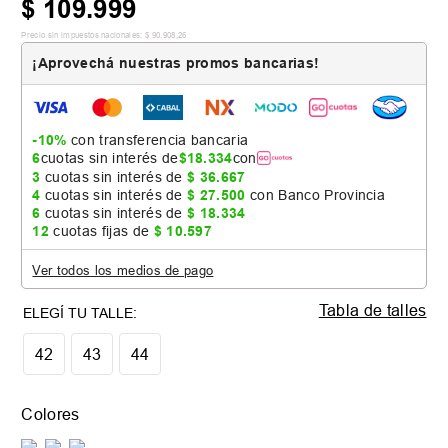
$
109
.
999
Precio sin impuestos nacionales:
$
90
.
908
,
26
¡Aprovechá nuestras promos bancarias!
-10%
con transferencia bancaria
6
cuotas sin interés de
$
18
.
334
con
3
cuotas sin interés de
$
36
.
667
4
cuotas sin interés de
$
27
.
500
con Banco Provincia
6
cuotas sin interés de
$
18
.
334
12
cuotas fijas de
$
10
.
597
Ver todos los medios de pago
Tabla de talles
42
43
44
Colores