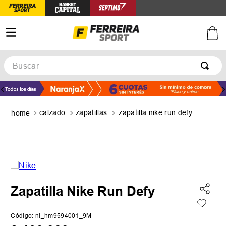
Buscar
TÉRMINOS MÁS BUSCADOS
1
.
botines
calzado
zapatillas
zapatilla nike run defy
2
.
zapatillas
3
.
basquet
4
.
zapatillas mujer
5
.
zapatillas adidas
Zapatilla Nike Run Defy
Código
:
ni_hm9594001_9M