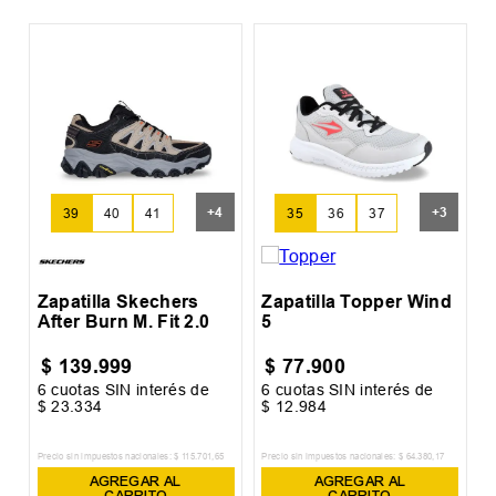
5
Z
G
+
4
+
3
39
40
41
35
36
37
Zapatilla Skechers
Zapatilla Topper Wind
After Burn M. Fit 2.0
5
$
139
.
999
$
77
.
900
6
cuotas SIN interés de
6
cuotas SIN interés de
6
$
23
.
334
$
12
.
984
$
2
Precio sin impuestos nacionales:
$
115
.
701
,
65
Precio sin impuestos nacionales:
$
64
.
380
,
17
Pr
AGREGAR AL
AGREGAR AL
CARRITO
CARRITO