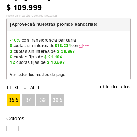
$
109
.
999
Precio sin impuestos nacionales:
$
90
.
908
,
26
¡Aprovechá nuestras promos bancarias!
-10%
con transferencia bancaria
6
cuotas sin interés de
$
18
.
334
con
3
cuotas sin interés de
$
36
.
667
6
cuotas fijas de
$
21
.
194
12
cuotas fijas de
$
10
.
597
Ver todos los medios de pago
Tabla de talles
35.5
37
39
39.5
Colores