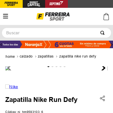
Buscar
TÉRMINOS MÁS BUSCADOS
1
.
botines
calzado
zapatillas
zapatilla nike run defy
2
.
basquet
3
.
zapatillas mujer
4
.
zapatillas adidas
5
.
medias
Zapatilla Nike Run Defy
Código
:
ni_hm9593103_6