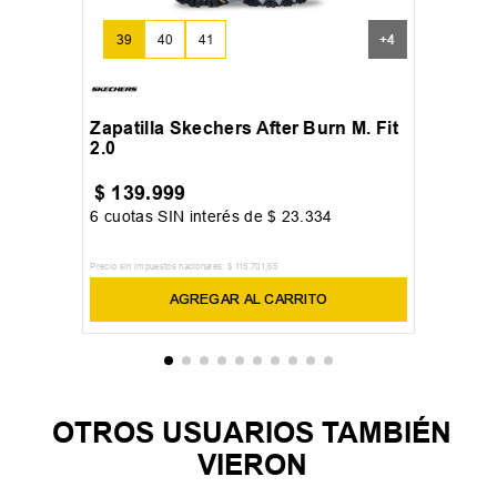
39
40
41
+
4
Zapatilla Skechers After Burn M. Fit
2.0
$
139
.
999
6
cuotas SIN interés de
$
23
.
334
Precio sin impuestos nacionales:
$
115
.
701
,
65
AGREGAR AL CARRITO
OTROS USUARIOS TAMBIÉN
VIERON