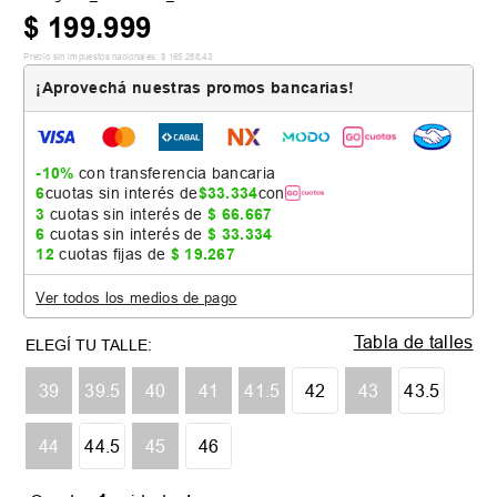
$
199
.
999
Precio sin impuestos nacionales:
$
165
.
288
,
43
¡Aprovechá nuestras promos bancarias!
-10%
con transferencia bancaria
6
cuotas sin interés de
$
33
.
334
con
3
cuotas sin interés de
$
66
.
667
6
cuotas sin interés de
$
33
.
334
12
cuotas fijas de
$
19
.
267
Ver todos los medios de pago
Tabla de talles
39
39.5
40
41
41.5
42
43
43.5
44
44.5
45
46