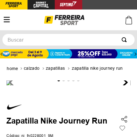
Buscar
TÉRMINOS MÁS BUSCADOS
1
.
botines
calzado
zapatillas
zapatilla nike journey run
2
.
basquet
3
.
zapatillas mujer
4
.
zapatillas adidas
5
.
medias
Zapatilla Nike Journey Run
Código
:
ni_fn0228001_9M