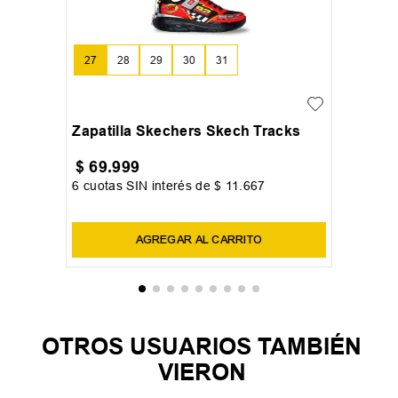
27
28
29
30
31
+
2
Zapatilla Skechers Skech Tracks
$
69
.
999
6
cuotas SIN interés de
$
11
.
667
Precio sin impuestos nacionales:
$
57
.
850
,
41
AGREGAR AL CARRITO
OTROS USUARIOS TAMBIÉN
VIERON