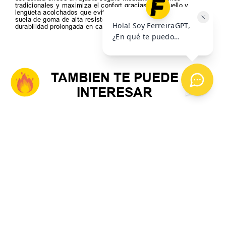
tradicionales y maximiza el confort gracias a su cuello y
lengüeta acolchados que evitan rozaduras, mientras que su
suela de goma de alta resistencia garantiza tracción y
durabilidad prolongada en cada kilómetro.
TAMBIEN TE PUEDE
INTERESAR
39
40
41
+
3