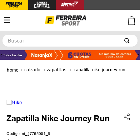
Buscar
TÉRMINOS MÁS BUSCADOS
1
.
botines
calzado
zapatillas
zapatilla nike journey run
2
.
zapatillas
3
.
basquet
4
.
zapatillas mujer
5
.
zapatillas adidas
Zapatilla Nike Journey Run
Código
:
ni_fj7765001_6