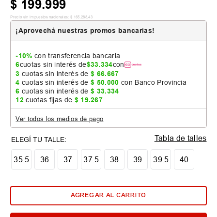
$
199
.
999
Precio sin impuestos nacionales:
$
165
.
288
,
43
¡Aprovechá nuestras promos bancarias!
-10%
con transferencia bancaria
6
cuotas sin interés de
$
33
.
334
con
3
cuotas sin interés de
$
66
.
667
4
cuotas sin interés de
$
50
.
000
con Banco Provincia
6
cuotas sin interés de
$
33
.
334
12
cuotas fijas de
$
19
.
267
Ver todos los medios de pago
Tabla de talles
35.5
36
37
37.5
38
39
39.5
40
AGREGAR AL CARRITO