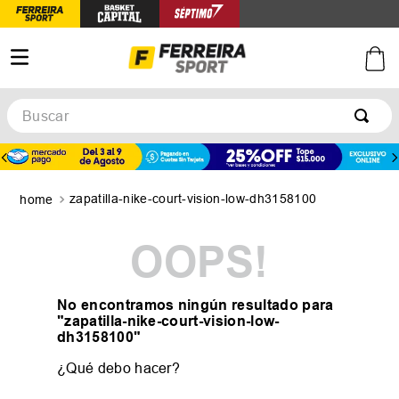
Buscar
TÉRMINOS MÁS BUSCADOS
1
.
botines
zapatilla-nike-court-vision-low-dh3158100
2
.
zapatillas
3
.
basquet
OOPS!
4
.
zapatillas mujer
5
.
zapatillas adidas
No encontramos ningún resultado para
"
zapatilla-nike-court-vision-low-
dh3158100
"
¿Qué debo hacer?