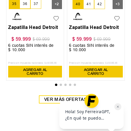
35
36
37
+
2
40
41
42
+
3
38
39
Zapatilla Head Detroit
Zapatilla Head Detroit
$
59
.
999
$
59
.
999
$
69
.
999
$
69
.
999
6
cuotas SIN interés de
6
cuotas SIN interés de
$
10
.
000
$
10
.
000
Precio sin impuestos nacionales:
$
49
.
585
,
95
Precio sin impuestos nacionales:
$
49
.
585
,
95
AGREGAR AL
AGREGAR AL
CARRITO
CARRITO
VER MÁS OFERTAS