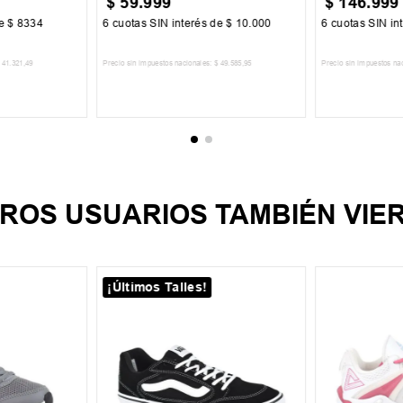
$
59
.
999
$
146
.
999
de
$
8334
6
cuotas SIN interés de
$
10
.
000
6
cuotas SIN in
41
.
321
,
49
Precio sin impuestos nacionales:
$
49
.
585
,
95
Precio sin impuestos na
CARRITO
AGREGAR AL CARRITO
AGREGA
ROS USUARIOS TAMBIÉN VIE
¡Últimos Talles!