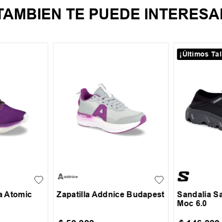
TAMBIEN TE PUEDE INTERESA
¡Últimos Tal
32
23
24
25
26
+
1
+
1
39.5
40
27
28
29
ra Atomic
Zapatilla Addnice Budapest
Sandalia S
Moc 6.0