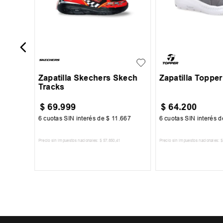
27
28
29
30
31
25
26
27
Zapatilla Skechers Skech
Zapatilla Topper
Tracks
$
69
.
999
$
64
.
200
67
6
cuotas SIN interés de
$
11
.
667
6
cuotas SIN interés 
Precio sin impuestos nacionales:
$
57
.
850
,
41
Precio sin impuestos nacionales:
$
TO
AGREGAR AL CARRITO
AGREGAR AL 