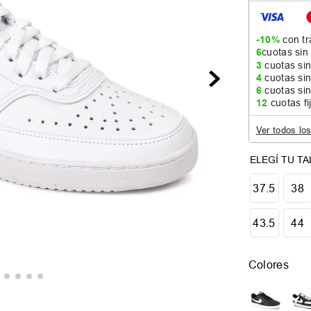
-10%
con tr
6
cuotas sin
3
cuotas sin
4
cuotas sin
6
cuotas sin
12
cuotas fi
Ver todos lo
37.5
38
43.5
44
Colores