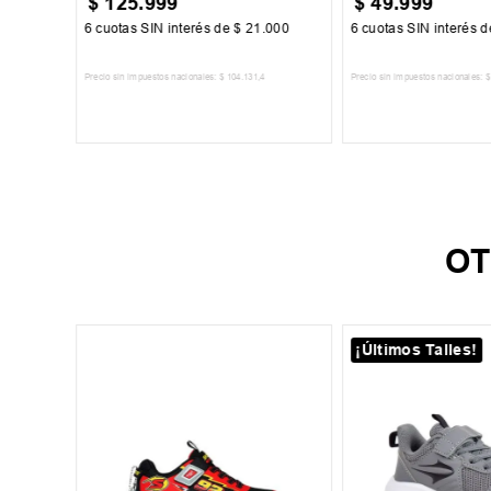
$
125
.
999
$
49
.
999
917
6
cuotas SIN interés de
$
21
.
000
6
cuotas SIN interés 
2
Precio sin impuestos nacionales:
$
104
.
131
,
4
Precio sin impuestos nacionales:
$
TO
AGREGAR AL CARRITO
AGREGAR AL 
OT
¡Últimos Talles!
+
4
o Nova