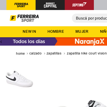
Buscá por producto,
T
NEW IN
HOMBRE
MUJER
NI
1
.
2
.
3
.
calzado
zapatillas
zapatilla nike court visio
4
.
5
.