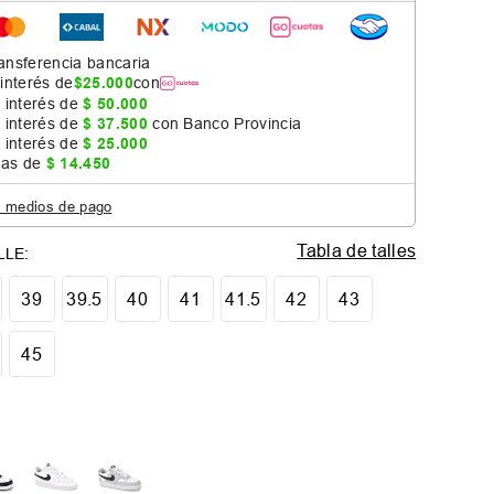
ansferencia bancaria
 interés de
$
25
.
000
con
 interés de
$
50
.
000
 interés de
$
37
.
500
con Banco Provincia
 interés de
$
25
.
000
jas de
$
14
.
450
s medios de pago
Tabla de talles
39
39.5
40
41
41.5
42
43
45