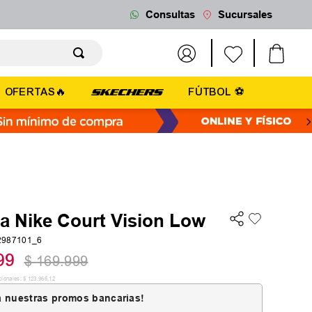
Consultas
Sucursales
OFERTAS🔥
FÚTBOL ⚽
la Nike Court Vision Low
2987101_6
99
$
169
.
999
cionales:
$
123
.
966
,
12
 nuestras promos bancarias!