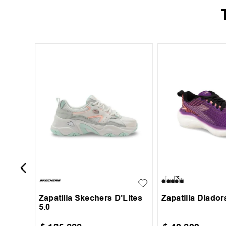
+
13
nisex
x
35
36
37
38
29
30
31
+
1
39
40
33
34
Zapatilla Skechers D'Lites
Zapatilla Diado
5.0