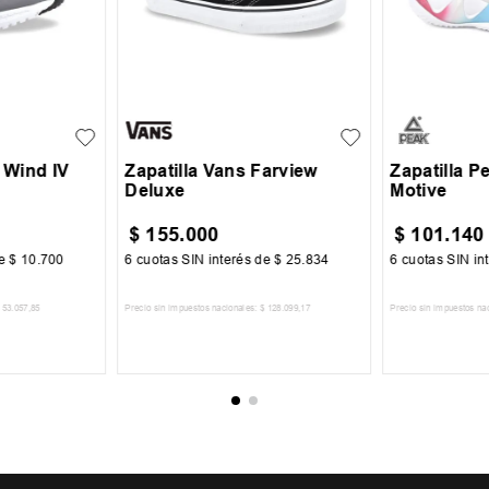
39.5
40
41
41.5
42
39
40
28
29
42.5
43
44
45
43
44
 Wind IV
Zapatilla Vans Farview
Zapatilla P
Deluxe
Motive
$
155
.
000
$
101
.
140
de
$
10
.
700
6
cuotas SIN interés de
$
25
.
834
6
cuotas SIN in
53
.
057
,
85
Precio sin impuestos nacionales:
$
128
.
099
,
17
Precio sin impuestos na
CARRITO
AGREGAR AL CARRITO
AGREGA