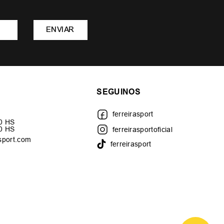
ENVIAR
SEGUINOS
ferreirasport
30 HS
00 HS
ferreirasportoficial
sport.com
ferreirasport