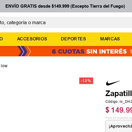
ENVÍO GRATIS desde $149.999 (Excepto Tierra del Fuego)
 categoría o marca
ÉRMINOS MÁS BUSCADOS
ÑO
ACCESORIOS
DEPORTES
MARCAS
botines
basquet
zapatillas mujer
n low
zapatillas adidas
-
12 %
medias
Zapatil
Código
:
ni_DH
$
149
.
9
Precio sin impuestos na
¡Aprovechá