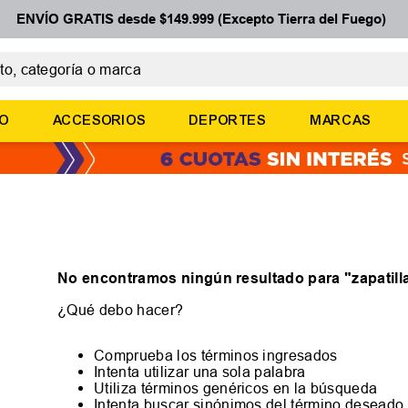
ENVÍO GRATIS desde $149.999 (Excepto Tierra del Fuego)
 categoría o marca
ÉRMINOS MÁS BUSCADOS
ÑO
ACCESORIOS
DEPORTES
MARCAS
botines
zapatillas
basquet
zapatillas mujer
zapatillas adidas
No encontramos ningún resultado para "
zapatil
¿Qué debo hacer?
Comprueba los términos ingresados
Intenta utilizar una sola palabra
Utiliza términos genéricos en la búsqueda
Intenta buscar sinónimos del término deseado