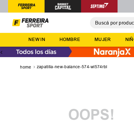
Buscá por producto,
T
NEW IN
HOMBRE
MUJER
NI
1
.
2
.
3
.
zapatilla-new-balance-574-wl574rbl
4
.
5
.
OOPS!