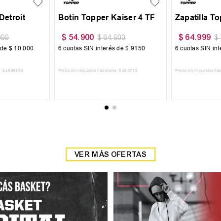
9
$
75
.
999
$
16
$
74
.
900
$
94
.
999
N interés de
$
10
.
834
6
cuotas SIN interés de
$
12
.
667
6
cuota
os nacionales:
$
53
.
718
,
18
Precio sin impuestos nacionales:
$
62
.
809
,
09
Precio sin 
GAR AL CARRITO
AGREGAR AL CARRITO
A
VER MÁS OFERTAS