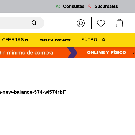
Consultas
Sucursales
OFERTAS🔥
FÚTBOL ⚽
la-new-balance-574-wl574rbl
"