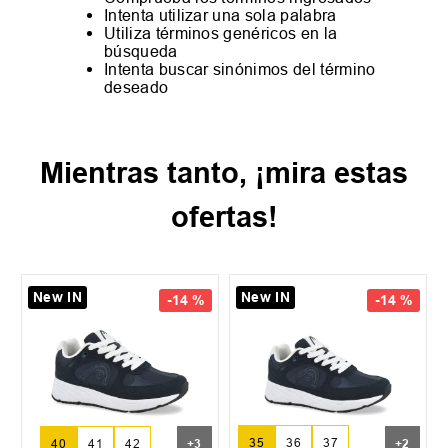
Intenta utilizar una sola palabra
Utiliza términos genéricos en la
búsqueda
Intenta buscar sinónimos del término
deseado
Mientras tanto, ¡mira estas
ofertas!
New IN
New IN
-
14 %
-
14 %
35
36
37
40
41
42
+
3
+
2