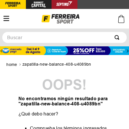
Buscar
TÉRMINOS MÁS BUSCADOS
1
.
botines
zapatilla-new-balance-408-u4089bn
2
.
zapatillas
3
.
basquet
OOPS!
4
.
zapatillas mujer
5
.
zapatillas adidas
No encontramos ningún resultado para
"
zapatilla-new-balance-408-u4089bn
"
¿Qué debo hacer?
Comprueba los términos ingresados