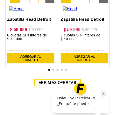
38
39
Zapatilla Head Detroit
Zapatilla Head Detroit
$
59
.
999
$
59
.
999
$
69
.
999
$
69
.
999
6
cuotas SIN interés de
6
cuotas SIN interés de
$
10
.
000
$
10
.
000
Precio sin impuestos nacionales:
$
49
.
585
,
95
Precio sin impuestos nacionales:
$
49
.
585
,
95
AGREGAR AL
AGREGAR AL
CARRITO
CARRITO
VER MÁS OFERTAS