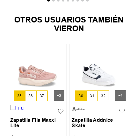
OTROS USUARIOS TAMBIÉN
VIERON
Z
+
3
+
4
35
36
37
30
31
32
Zapatilla Fila Maxxi
Zapatilla Addnice
Lite
Skate