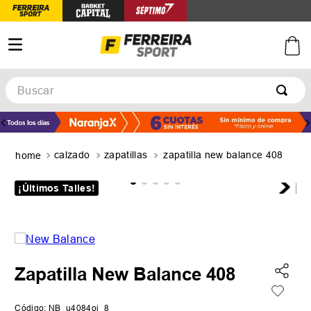
Buscar
TÉRMINOS MÁS BUSCADOS
1
.
botines
calzado
zapatillas
zapatilla new balance 408
2
.
basquet
3
.
zapatillas mujer
¡Últimos Talles!
4
.
zapatillas adidas
5
.
medias
Zapatilla New Balance 408
Código
:
NB_u4084oj_8