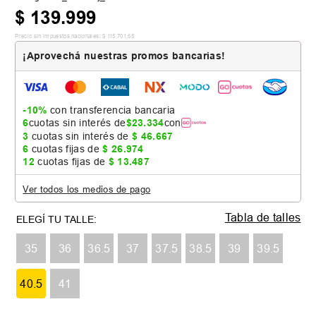
$
139
.
999
Precio sin impuestos nacionales:
$
115
.
701
,
65
¡Aprovechá nuestras promos bancarias!
-10%
con transferencia bancaria
6
cuotas sin interés de
$
23
.
334
con
3
cuotas sin interés de
$
46
.
667
6
cuotas fijas de
$
26
.
974
12
cuotas fijas de
$
13
.
487
Ver todos los medios de pago
Tabla de talles
35
36
36.5
37
37.5
38.5
39
39.5
40.5
41