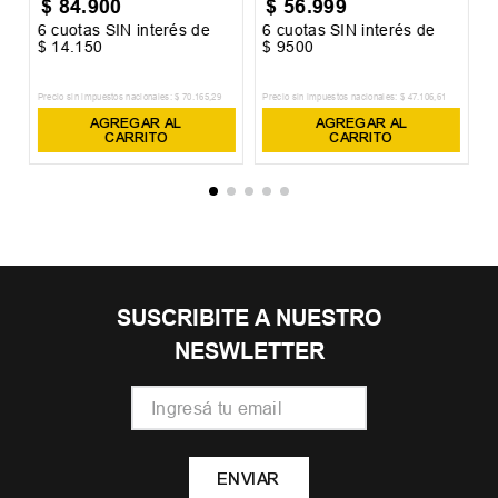
$
84
.
900
$
56
.
999
6
cuotas SIN interés de
6
cuotas SIN interés de
6
$
14
.
150
$
9500
$
Precio sin impuestos nacionales:
$
70
.
165
,
29
Precio sin impuestos nacionales:
$
47
.
106
,
61
Pr
AGREGAR AL
AGREGAR AL
CARRITO
CARRITO
SUSCRIBITE A NUESTRO
NESWLETTER
ENVIAR