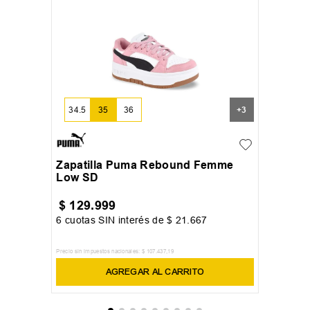
34.5
35
36
+
3
Zapatilla Puma Rebound Femme
Low SD
$
129
.
999
6
cuotas SIN interés de
$
21
.
667
Precio sin impuestos nacionales:
$
107
.
437
,
19
AGREGAR AL CARRITO