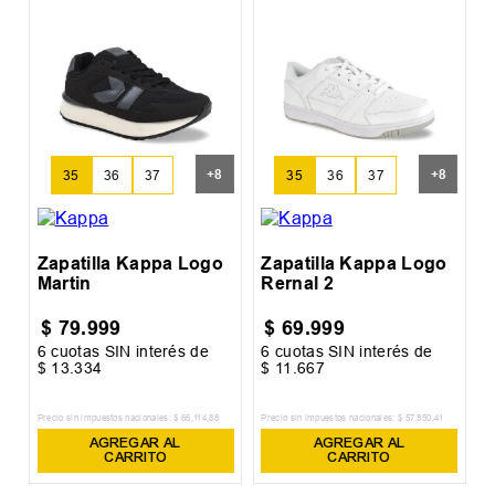
Z
R
+
8
+
8
35
36
37
35
36
37
Zapatilla Kappa Logo
Zapatilla Kappa Logo
Martin
Rernal 2
$
79
.
999
$
69
.
999
6
cuotas SIN interés de
6
cuotas SIN interés de
6
$
13
.
334
$
11
.
667
$
Precio sin impuestos nacionales:
$
66
.
114
,
88
Precio sin impuestos nacionales:
$
57
.
850
,
41
Pr
AGREGAR AL
AGREGAR AL
CARRITO
CARRITO