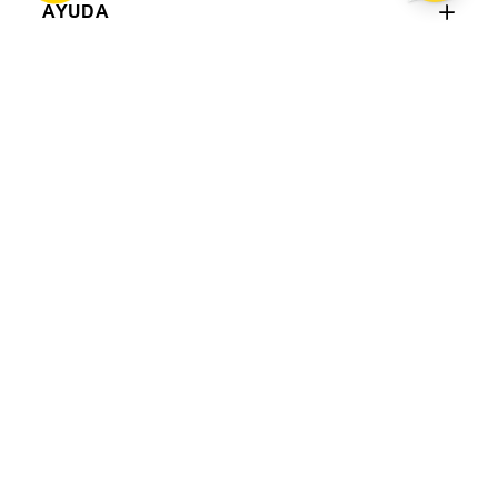
AYUDA
CONTACTO
BOTÓN DE ARREPENTIMIENTO
SEGUINOS
Copyright © 2026 | Todos los derechos reservados