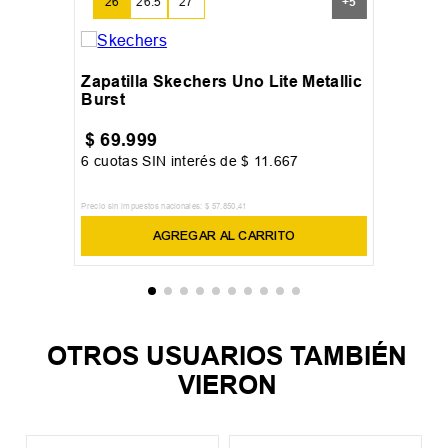
26
26.5
27
+
5
Zapatilla Skechers Uno Lite Metallic
Burst
$
69
.
999
6
cuotas SIN interés de
$
11
.
667
Precio sin impuestos nacionales:
$
57
.
850
,
41
AGREGAR AL CARRITO
OTROS USUARIOS TAMBIÉN
VIERON