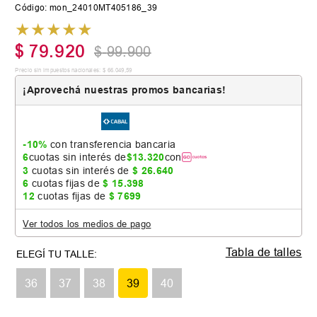
Código
:
mon_24010MT405186_39
★
★
★
★
★
$
79
.
920
$
99
.
900
Precio sin impuestos nacionales:
$
66
.
049
,
59
¡Aprovechá nuestras promos bancarias!
-10%
con transferencia bancaria
6
cuotas sin interés de
$
13
.
320
con
3
cuotas sin interés de
$
26
.
640
6
cuotas fijas de
$
15
.
398
12
cuotas fijas de
$
7699
Ver todos los medios de pago
Tabla de talles
36
37
38
39
40