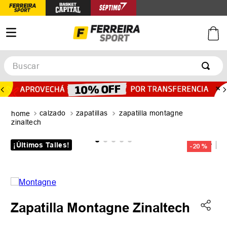
Buscar
TÉRMINOS MÁS BUSCADOS
1
.
botines
calzado
zapatillas
zapatilla montagne
2
.
zapatillas
zinaltech
3
.
basquet
¡Últimos Talles!
-
20 %
4
.
zapatillas mujer
5
.
zapatillas adidas
Zapatilla Montagne Zinaltech