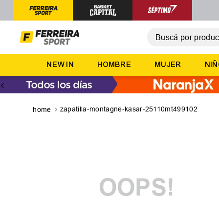
Buscá por producto,
T
NEW IN
HOMBRE
MUJER
NI
1
.
2
.
3
.
zapatilla-montagne-kasar-25110mt499102
4
.
5
.
OOPS!