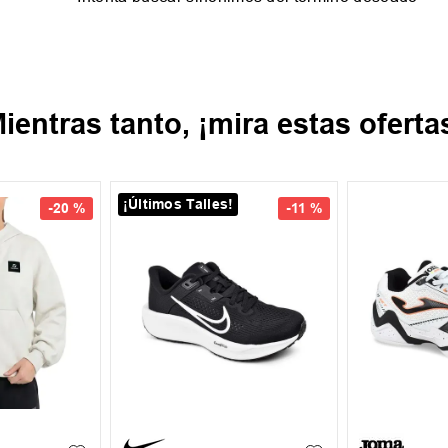
ientras tanto, ¡mira estas oferta
-
20 %
-
30 %
9.5
40
41
42
+
4
S
M
L
XL
XXL
2.5