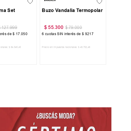
$
59
.
999
$
59
.
999
$
69
.
999
$
69
.
999
6
cuotas SIN interés de
$
10
.
000
6
cuotas SIN interés de
$
10
.
000
Precio sin impuestos nacionales:
$
49
.
585
,
95
Precio sin impuestos nacionales:
$
49
.
585
,
95
AGREGAR AL CARRITO
AGREGAR AL CARRITO