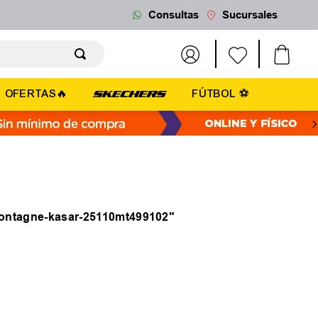
Consultas
Sucursales
OFERTAS🔥
FÚTBOL ⚽
montagne-kasar-25110mt499102
"