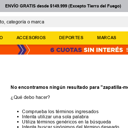
ENVÍO GRATIS desde $149.999 (Excepto Tierra del Fuego)
 categoría o marca
ÉRMINOS MÁS BUSCADOS
ÑO
ACCESORIOS
DEPORTES
MARCAS
botines
zapatillas
basquet
zapatillas mujer
zapatillas adidas
No encontramos ningún resultado para "
zapatilla-
¿Qué debo hacer?
Comprueba los términos ingresados
Intenta utilizar una sola palabra
Utiliza términos genéricos en la búsqueda
Intenta buscar sinónimos del término deseado