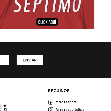
ENVIAR
SEGUINOS
ferreirasport
30 HS
00 HS
ferreirasportoficial