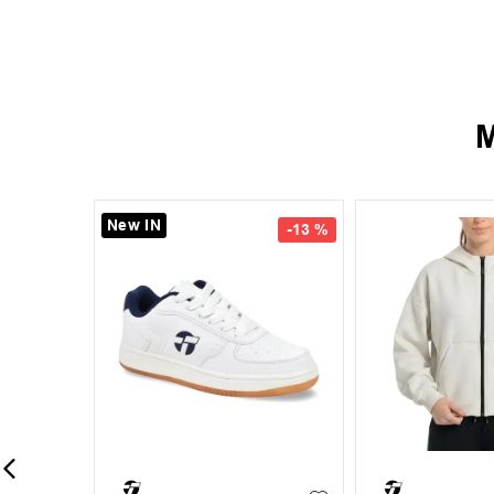
M
¡Últimos Talles!
-
20 %
-
11 %
35.5
37
37.5
39
3
M
L
XL
+
1
39.5
41
4