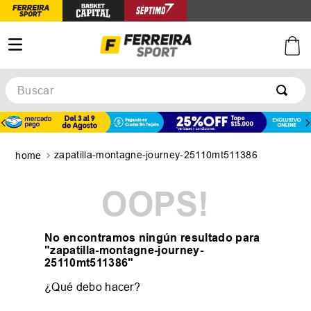
Buscar
TÉRMINOS MÁS BUSCADOS
1
.
botines
zapatilla-montagne-journey-25110mt511386
2
.
zapatillas
3
.
basquet
OOPS!
4
.
zapatillas mujer
5
.
zapatillas adidas
No encontramos ningún resultado para
"
zapatilla-montagne-journey-
25110mt511386
"
¿Qué debo hacer?