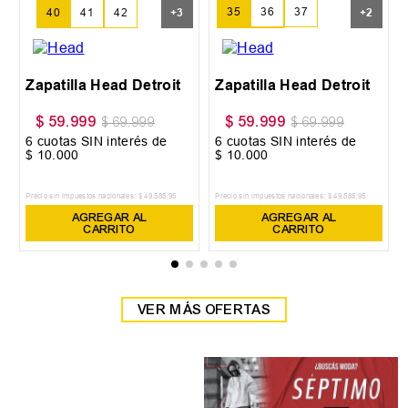
35
36
37
40
41
42
+
3
+
2
38
39
Zapatilla Head Detroit
Zapatilla Head Detroit
$
59
.
999
$
59
.
999
$
69
.
999
$
69
.
999
6
cuotas SIN interés de
6
cuotas SIN interés de
$
10
.
000
$
10
.
000
Precio sin impuestos nacionales:
$
49
.
585
,
95
Precio sin impuestos nacionales:
$
49
.
585
,
95
AGREGAR AL
AGREGAR AL
CARRITO
CARRITO
VER MÁS OFERTAS