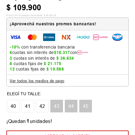
$
109
.
900
Precio sin impuestos nacionales:
$
90
.
826
,
45
¡Aprovechá nuestras promos bancarias!
-10%
con transferencia bancaria
6
cuotas sin interés de
$
18
.
317
con
3
cuotas sin interés de
$
36
.
634
6
cuotas fijas de
$
21
.
175
12
cuotas fijas de
$
10
.
588
Ver todos los medios de pago
40
41
42
43
44
45
1
¡Quedan
unidades!