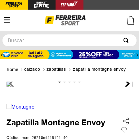
Buscar
TÉRMINOS MÁS BUSCADOS
1
.
botines
calzado
zapatillas
zapatilla montagne envoy
2
.
zapatillas
3
.
basquet
4
.
zapatillas mujer
5
.
zapatillas adidas
Zapatilla Montagne Envoy
Código
:
mon_25210mt416121_40