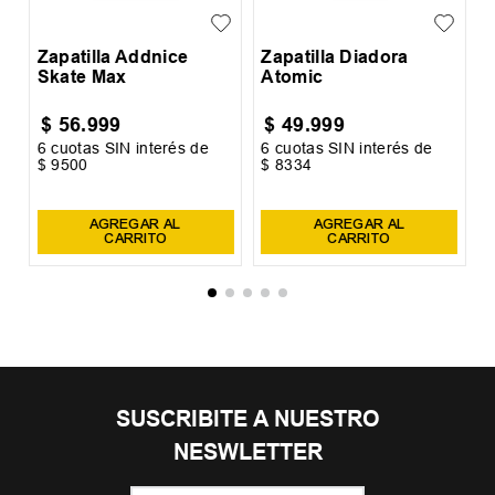
Zapatilla Skechers Go Run
Persistence 2
$
169
.
999
6
cuotas SIN interés de
$
28
.
334
AGREGAR AL CARRITO
OTROS USUARIOS TAMBIÉN
VIERON
29
30
31
32
29
30
31
33