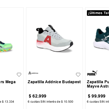
¡Últimos Tal
30
31
32
33
35
36
3
30
31
+
2
34
35
36
38
39
ers Mega
Zapatilla Addnice Budapest
Zapatilla P
Mayve Astr
$
62
.
999
$
99
.
999
de
$
13
.
334
6
cuotas SIN interés de
$
10
.
500
6
cuotas SIN in