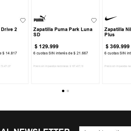
36
36.5
37
37.5
38
39
40
44
39
39.5
 Drive 2
Zapatilla Puma Park Luna
Zapatilla N
SD
Plus
$
129
.
999
$
369
.
999
de
$
14
.
817
6
cuotas SIN interés de
$
21
.
667
6
cuotas SIN in
73
.
471
,
07
Precio sin impuestos nacionales:
$
107
.
437
,
19
Precio sin impuestos na
CARRITO
AGREGAR AL CARRITO
AGREGA