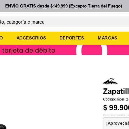
ENVÍO GRATIS desde $149.999 (Excepto Tierra del Fuego)
 categoría o marca
ÉRMINOS MÁS BUSCADOS
ÑO
ACCESORIOS
DEPORTES
MARCAS
botines
basquet
zapatillas mujer
zapatillas adidas
medias
Zapatil
Código
:
mon_2
$
99
.
90
Precio sin impuestos na
¡Aprovechá