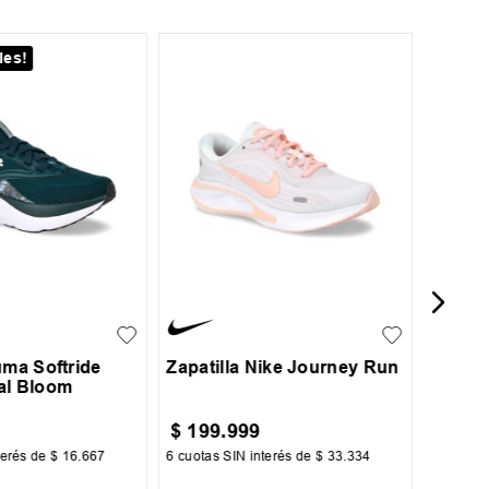
les!
34
39
Zapati
6.5
37
37.5
35
35.5
36
37
+
1
37.5
uma Softride
Zapatilla Nike Journey Run
al Bloom
$
199
.
999
$
89
.
terés de
$
16
.
667
6
cuotas SIN interés de
$
33
.
334
6
cuotas 