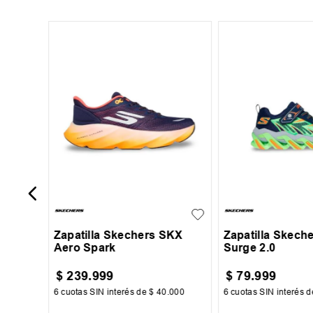
38
Unisex
39
40
41
42
+
1
27
28
29
43
44
45
Zapatilla Skechers SKX
Zapatilla Skech
Aero Spark
Surge 2.0
$
239
.
999
$
79
.
999
500
6
cuotas SIN interés de
$
40
.
000
6
cuotas SIN interés 