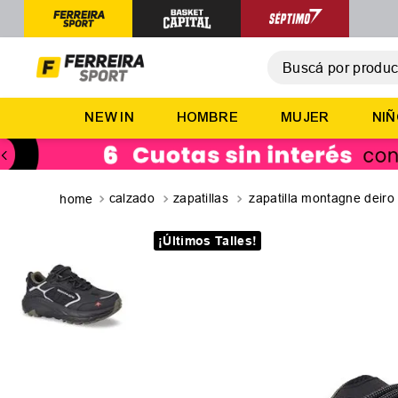
Buscá por producto,
T
NEW IN
HOMBRE
MUJER
NI
1
.
2
.
3
.
calzado
zapatillas
zapatilla montagne deiro
4
.
¡Últimos Talles!
5
.