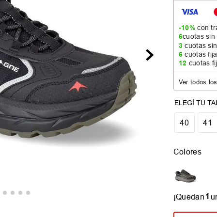
-10%
con tr
6
cuotas sin
3
cuotas sin
6
cuotas fij
12
cuotas fi
Ver todos lo
40
41
Colores
1
¡Quedan
u