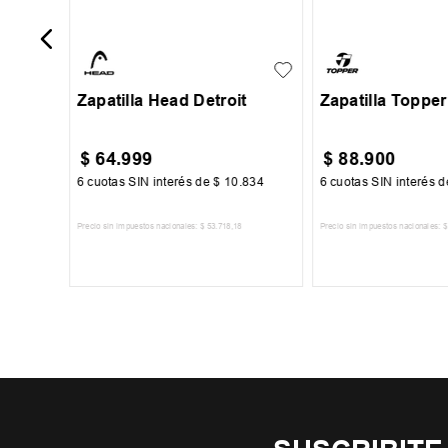
30
31
32
33
34
36
37
38
Zapatilla Head Detroit
Zapatilla Topper
$
64
.
999
$
88
.
900
250
6
cuotas SIN interés de
$
10
.
834
6
cuotas SIN interés 
Precio sin impuestos nacionales:
$
53
.
718
,
18
Precio sin impuestos nacionales:
$
TO
AGREGAR AL CARRITO
AGREGAR AL 