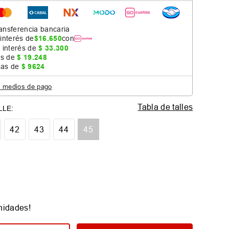
ansferencia bancaria
 interés de
$
16
.
650
con
 interés de
$
33
.
300
as de
$
19
.
248
jas de
$
9624
s medios de pago
Tabla de talles
42
43
44
45
nidades!