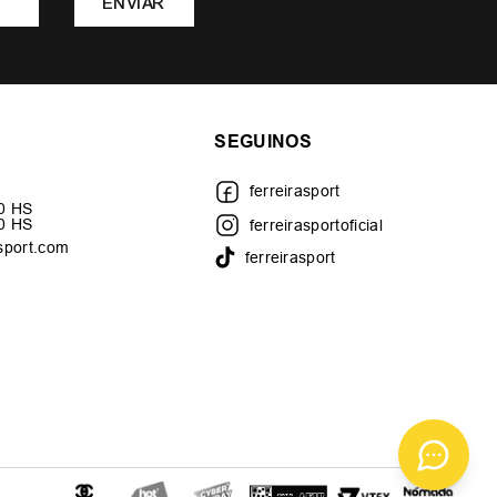
ENVIAR
SEGUINOS
ferreirasport
30 HS
00 HS
ferreirasportoficial
sport.com
ferreirasport