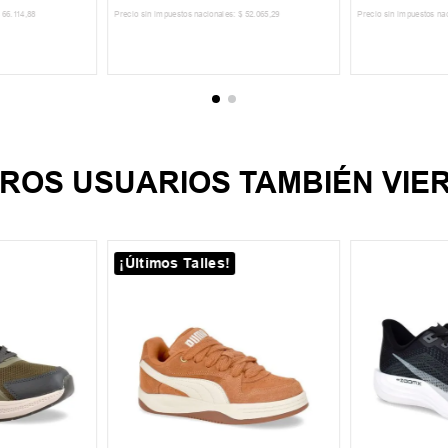
66
.
114
,
88
Precio sin impuestos nacionales:
$
52
.
065
,
29
Precio sin impuestos na
CARRITO
AGREGAR AL CARRITO
AGREGA
ROS USUARIOS TAMBIÉN VIE
¡Últimos Talles!