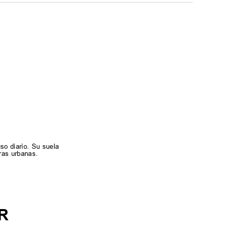
so diario. Su suela
ras urbanas.
R