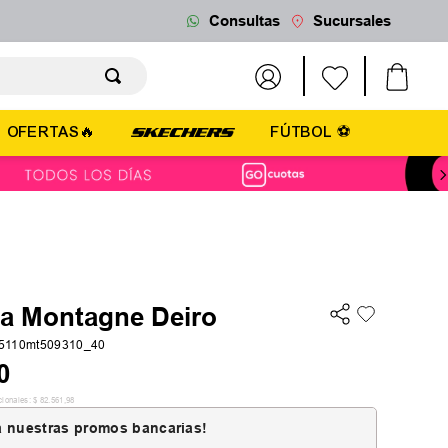
Consultas
Sucursales
OFERTAS🔥
FÚTBOL ⚽
la Montagne Deiro
5110mt509310_40
0
cionales:
$
82
.
561
,
98
 nuestras promos bancarias!