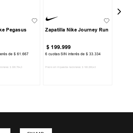
35
35.5
36
37
+
1
37.5
ike Pegasus
Zapatilla Nike Journey Run
$
199
.
999
$
45
.
terés de
$
61
.
667
6
cuotas SIN interés de
$
33
.
334
6
cuotas 
cionales:
$
305
.
784
,
3
Precio sin impuestos nacionales:
$
165
.
288
,
43
Precio sin im
R AL CARRITO
AGREGAR AL CARRITO
A