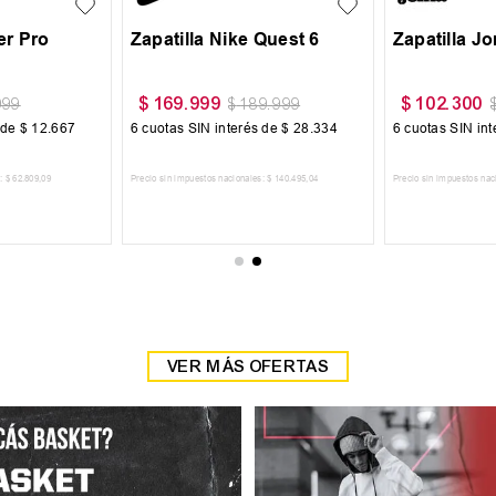
r Pro
Zapatilla Nike Quest 6
Zapatilla J
$
169
.
999
$
102
.
300
999
$
189
.
999
 de
$
12
.
667
6
cuotas SIN interés de
$
28
.
334
6
cuotas SIN in
:
$
62
.
809
,
09
Precio sin impuestos nacionales:
$
140
.
495
,
04
Precio sin impuestos nac
 CARRITO
AGREGAR AL CARRITO
AGREGAR
VER MÁS OFERTAS