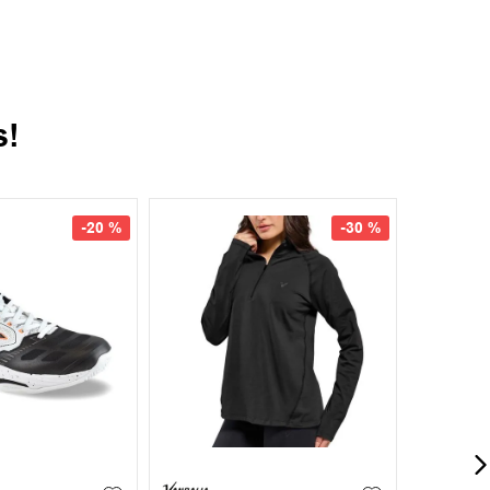
s!
-
20 %
-
30 %
42
42.5
+
3
S
M
L
XL
XXL