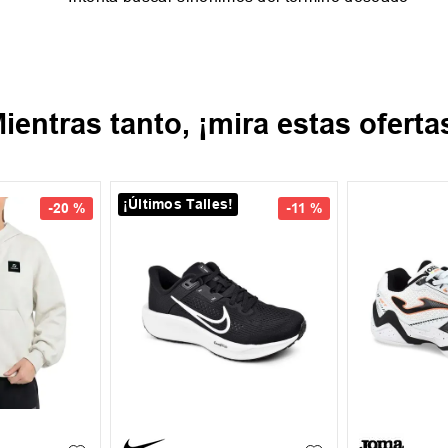
ientras tanto, ¡mira estas oferta
¡Últimos Talles!
-
20 %
-
11 %
35.5
37
37.5
39
39.5
40
XL
+
1
39.5
41
43