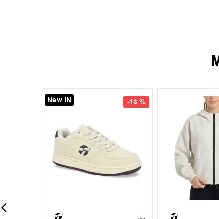
M
New IN
-
13 %
-
13 %
35
36
37
38
+
7
+
1
S
M
L
39
40