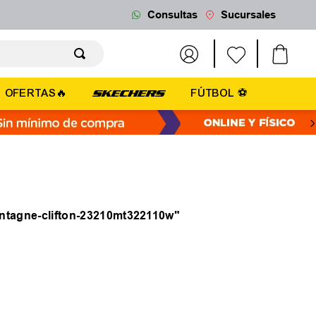
Consultas
Sucursales
OFERTAS🔥
FÚTBOL ⚽
ontagne-clifton-23210mt322110w
"