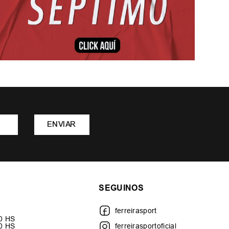
ENVIAR
SEGUINOS
ferreirasport
30 HS
00 HS
ferreirasportoficial