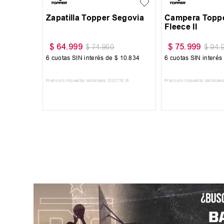
Segovia
Zapatilla Topper Segovia
Campera Toppe
Fleece II
$
64
.
999
$
75
.
999
$
74
.
900
$
94
.
10
.
834
6
cuotas SIN interés de
$
10
.
834
6
cuotas SIN interés
718
,
18
Precio sin impuestos nacionales:
$
53
.
718
,
18
Precio sin impuestos nacionales
RRITO
AGREGAR AL CARRITO
AGREGAR AL