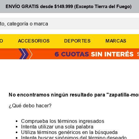
ENVÍO GRATIS desde $149.999 (Excepto Tierra del Fuego)
 categoría o marca
ÉRMINOS MÁS BUSCADOS
ÑO
ACCESORIOS
DEPORTES
MARCAS
botines
zapatillas
basquet
zapatillas mujer
zapatillas adidas
No encontramos ningún resultado para "
zapatilla-m
¿Qué debo hacer?
Comprueba los términos ingresados
Intenta utilizar una sola palabra
Utiliza términos genéricos en la búsqueda
Intenta buscar sinónimos del término deseado