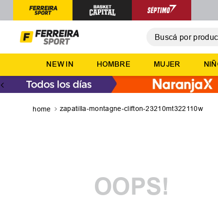
Buscá por producto,
T
NEW IN
HOMBRE
MUJER
NI
1
.
2
.
3
.
zapatilla-montagne-clifton-23210mt322110w
4
.
5
.
OOPS!