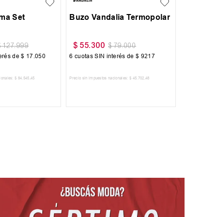
oma Set
Buzo Vandalia Termopolar
$
55
.
300
$
127
.
999
$
79
.
000
terés de
$
17
.
050
6
cuotas SIN interés de
$
9217
ionales:
$
84
.
545
,
45
Precio sin impuestos nacionales:
$
45
.
702
,
48
 AL CARRITO
AGREGAR AL CARRITO