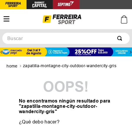
Buscar
TÉRMINOS MÁS BUSCADOS
1
.
botines
zapatilla-montagne-city-outdoor-wandercity-gris
2
.
zapatillas
3
.
basquet
OOPS!
4
.
zapatillas mujer
5
.
zapatillas adidas
No encontramos ningún resultado para
"
zapatilla-montagne-city-outdoor-
wandercity-gris
"
¿Qué debo hacer?