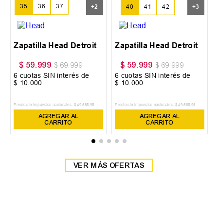
35
36
37
+
2
40
41
42
+
3
38
39
Zapatilla Head Detroit
Zapatilla Head Detroit
$
59
.
999
$
59
.
999
$
69
.
999
$
69
.
999
6
cuotas SIN interés de
6
cuotas SIN interés de
$
10
.
000
$
10
.
000
Precio sin impuestos nacionales:
$
49
.
585
,
95
Precio sin impuestos nacionales:
$
49
.
585
,
95
AGREGAR AL
AGREGAR AL
CARRITO
CARRITO
VER MÁS OFERTAS