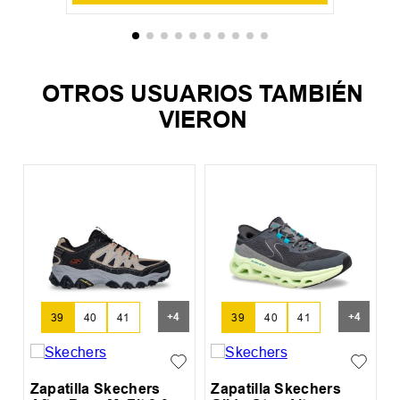
OTROS USUARIOS TAMBIÉN
VIERON
Z
I
+
4
+
4
39
40
41
39
40
41
Zapatilla Skechers
Zapatilla Skechers