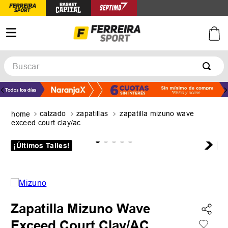
Buscar
TÉRMINOS MÁS BUSCADOS
1
.
botines
calzado
zapatillas
zapatilla mizuno wave
2
.
basquet
exceed court clay/ac
3
.
zapatillas mujer
¡Últimos Talles!
4
.
zapatillas adidas
5
.
medias
Zapatilla Mizuno Wave
Exceed Court Clay/AC