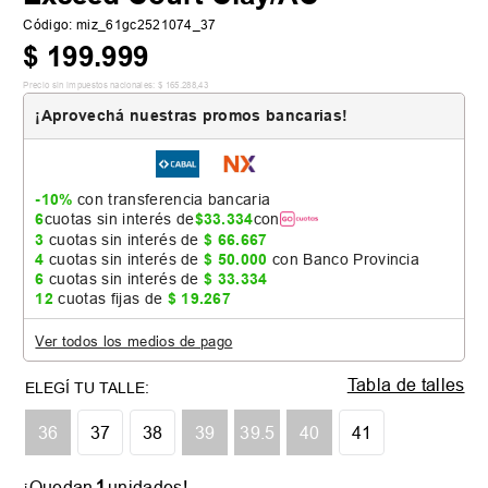
Código
:
miz_61gc2521074_37
$
199
.
999
Precio sin impuestos nacionales:
$
165
.
288
,
43
¡Aprovechá nuestras promos bancarias!
-10%
con transferencia bancaria
6
cuotas sin interés de
$
33
.
334
con
3
cuotas sin interés de
$
66
.
667
4
cuotas sin interés de
$
50
.
000
con Banco Provincia
6
cuotas sin interés de
$
33
.
334
12
cuotas fijas de
$
19
.
267
Ver todos los medios de pago
Tabla de talles
36
37
38
39
39.5
40
41
1
¡Quedan
unidades!