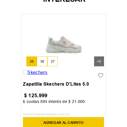
35
36
37
+
3
Zapatilla Skechers D'Lites 5.0
$
125
.
999
6
cuotas SIN interés de
$
21
.
000
Precio sin impuestos nacionales:
$
104
.
131
,
4
AGREGAR AL CARRITO