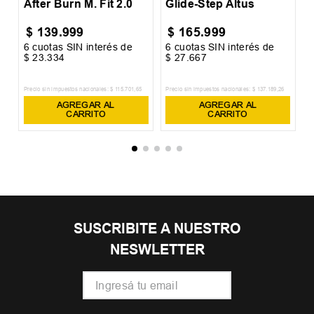
After Burn M. Fit 2.0
Glide-Step Altus
$
139
.
999
$
165
.
999
6
cuotas SIN interés de
6
cuotas SIN interés de
6
$
23
.
334
$
27
.
667
$
Precio sin impuestos nacionales:
$
115
.
701
,
65
Precio sin impuestos nacionales:
$
137
.
189
,
26
Pr
AGREGAR AL
AGREGAR AL
CARRITO
CARRITO
SUSCRIBITE A NUESTRO
NESWLETTER