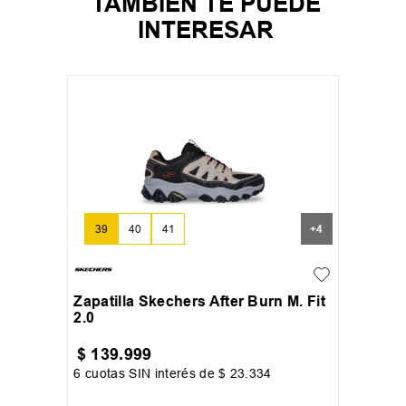
TAMBIEN TE PUEDE
INTERESAR
39
40
41
+
4
Zapatilla Skechers After Burn M. Fit
2.0
$
139
.
999
6
cuotas SIN interés de
$
23
.
334