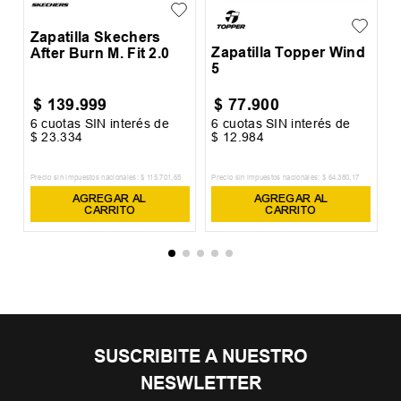
Zapatilla Skechers
Zapatilla Topper Wind
After Burn M. Fit 2.0
5
$
139
.
999
$
77
.
900
6
cuotas SIN interés de
6
cuotas SIN interés de
6
$
23
.
334
$
12
.
984
$
Precio sin impuestos nacionales:
$
115
.
701
,
65
Precio sin impuestos nacionales:
$
64
.
380
,
17
Pr
AGREGAR AL
AGREGAR AL
CARRITO
CARRITO
SUSCRIBITE A NUESTRO
NESWLETTER