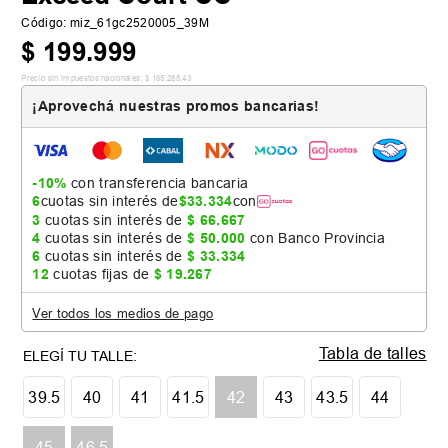
Código
:
miz_61gc2520005_39M
$
199
.
999
Precio sin impuestos nacionales:
$
165
.
288
,
43
¡Aprovechá nuestras promos bancarias!
-10%
con transferencia bancaria
6
cuotas sin interés de
$
33
.
334
con
3
cuotas sin interés de
$
66
.
667
4
cuotas sin interés de
$
50
.
000
con Banco Provincia
6
cuotas sin interés de
$
33
.
334
12
cuotas fijas de
$
19
.
267
Ver todos los medios de pago
Tabla de talles
39.5
40
41
41.5
42
43
43.5
44
45
46.5