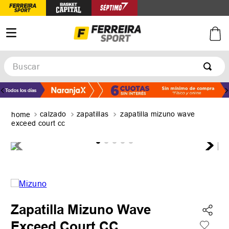
Buscar
TÉRMINOS MÁS BUSCADOS
1
.
botines
calzado
zapatillas
zapatilla mizuno wave
2
.
zapatillas
exceed court cc
3
.
basquet
4
.
zapatillas mujer
5
.
zapatillas adidas
Zapatilla Mizuno Wave
Exceed Court CC