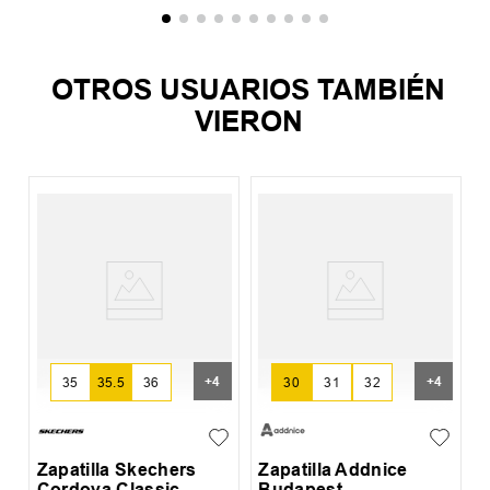
OTROS USUARIOS TAMBIÉN
VIERON
Z
E
+
4
+
4
35
35.5
36
30
31
32
Zapatilla Skechers
Zapatilla Addnice
Cordova Classic
Budapest