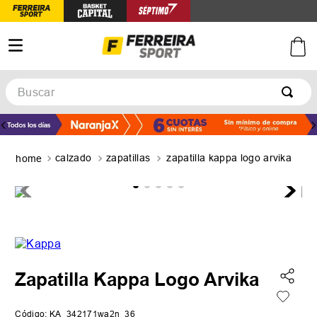
Buscar
TÉRMINOS MÁS BUSCADOS
1
.
botines
calzado
zapatillas
zapatilla kappa logo arvika
2
.
zapatillas
3
.
basquet
4
.
zapatillas mujer
5
.
zapatillas adidas
Zapatilla Kappa Logo Arvika
Código
:
KA_342171wa2n_36