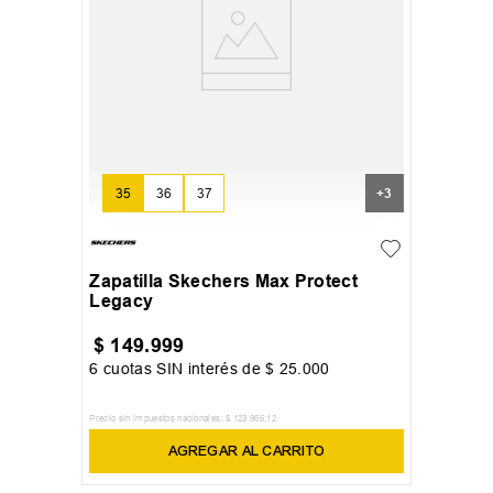
35
36
37
+
3
Zapatilla Skechers Max Protect
Legacy
$
149
.
999
6
cuotas SIN interés de
$
25
.
000
Precio sin impuestos nacionales:
$
123
.
966
,
12
AGREGAR AL CARRITO