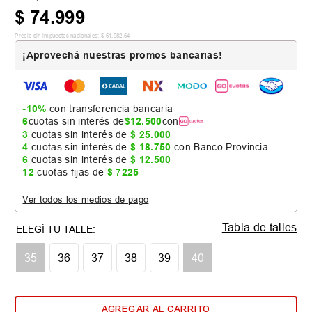
$
74
.
999
Precio sin impuestos nacionales:
$
61
.
982
,
64
¡Aprovechá nuestras promos bancarias!
-10%
con transferencia bancaria
6
cuotas sin interés de
$
12
.
500
con
3
cuotas sin interés de
$
25
.
000
4
cuotas sin interés de
$
18
.
750
con Banco Provincia
6
cuotas sin interés de
$
12
.
500
12
cuotas fijas de
$
7225
Ver todos los medios de pago
Tabla de talles
35
36
37
38
39
40
AGREGAR AL CARRITO