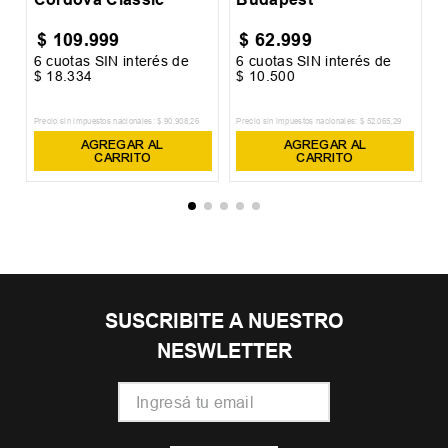
$
109
.
999
$
62
.
999
6
cuotas SIN interés de
6
cuotas SIN interés de
6
$
18
.
334
$
10
.
500
$
Precio sin impuestos nacionales:
$
90
.
908
,
26
Precio sin impuestos nacionales:
$
52
.
065
,
29
Pr
AGREGAR AL
AGREGAR AL
CARRITO
CARRITO
SUSCRIBITE A NUESTRO
NESWLETTER