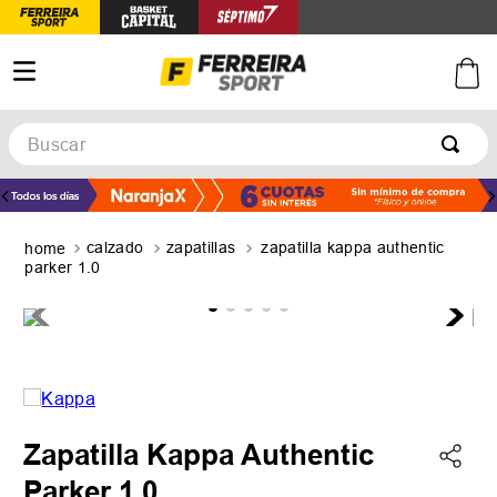
Buscar
TÉRMINOS MÁS BUSCADOS
1
.
botines
calzado
zapatillas
zapatilla kappa authentic
2
.
zapatillas
parker 1.0
3
.
basquet
4
.
zapatillas mujer
5
.
zapatillas adidas
Zapatilla Kappa Authentic
Parker 1.0