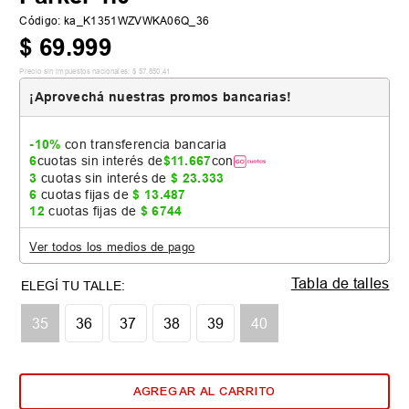
Código
:
ka_K1351WZVWKA06Q_36
$
69
.
999
Precio sin impuestos nacionales:
$
57
.
850
,
41
¡Aprovechá nuestras promos bancarias!
-10%
con transferencia bancaria
6
cuotas sin interés de
$
11
.
667
con
3
cuotas sin interés de
$
23
.
333
6
cuotas fijas de
$
13
.
487
12
cuotas fijas de
$
6744
Ver todos los medios de pago
Tabla de talles
35
36
37
38
39
40
AGREGAR AL CARRITO