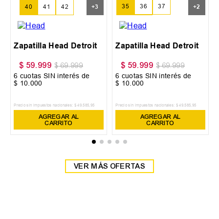
35
36
37
40
41
42
+
3
+
2
38
39
Zapatilla Head Detroit
Zapatilla Head Detroit
$
59
.
999
$
59
.
999
$
69
.
999
$
69
.
999
6
cuotas SIN interés de
6
cuotas SIN interés de
$
10
.
000
$
10
.
000
Precio sin impuestos nacionales:
$
49
.
585
,
95
Precio sin impuestos nacionales:
$
49
.
585
,
95
AGREGAR AL
AGREGAR AL
CARRITO
CARRITO
VER MÁS OFERTAS