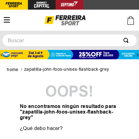
Buscar
TÉRMINOS MÁS BUSCADOS
1
.
botines
zapatilla-john-foos-unisex-flashback-grey
2
.
zapatillas
3
.
basquet
OOPS!
4
.
zapatillas mujer
5
.
zapatillas adidas
No encontramos ningún resultado para
"
zapatilla-john-foos-unisex-flashback-
grey
"
¿Qué debo hacer?