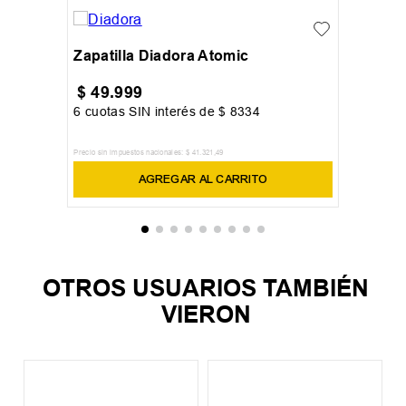
Zapatilla Diadora Atomic
$
49
.
999
6
cuotas SIN interés de
$
8334
Precio sin impuestos nacionales:
$
41
.
321
,
49
AGREGAR AL CARRITO
OTROS USUARIOS TAMBIÉN
VIERON