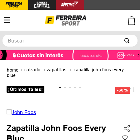
Buscar
TÉRMINOS MÁS BUSCADOS
1
.
botines
calzado
zapatillas
zapatilla john foos every
2
.
zapatillas
blue
3
.
basquet
¡Últimos Talles!
-
60 %
4
.
zapatillas mujer
5
.
zapatillas adidas
Zapatilla John Foos Every
Blue