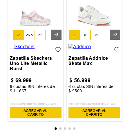
Z
S
+
5
+
2
29
30
31
26
26.5
27
32
33
Zapatilla Skechers
Zapatilla Addnice
Uno Lite Metallic
Skate Max
Burst
$
69
.
999
$
56
.
999
6
cuotas SIN interés de
6
cuotas SIN interés de
6
$
11
.
667
$
9500
$
Precio sin impuestos nacionales:
$
57
.
850
,
41
Precio sin impuestos nacionales:
$
47
.
106
,
61
Pr
AGREGAR AL
AGREGAR AL
CARRITO
CARRITO