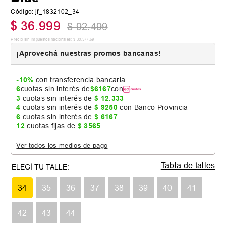
Código
:
jf_1832102_34
$
36
.
999
$
92
.
499
Precio sin impuestos nacionales:
$
30
.
577
,
69
¡Aprovechá nuestras promos bancarias!
-10%
con transferencia bancaria
6
cuotas sin interés de
$
6167
con
3
cuotas sin interés de
$
12
.
333
4
cuotas sin interés de
$
9250
con Banco Provincia
6
cuotas sin interés de
$
6167
12
cuotas fijas de
$
3565
Ver todos los medios de pago
Tabla de talles
34
35
36
37
38
39
40
41
42
43
44