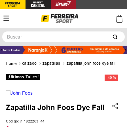
Buscar
TÉRMINOS MÁS BUSCADOS
1
.
botines
calzado
zapatillas
zapatilla john foos dye fall
2
.
zapatillas
3
.
basquet
¡Últimos Talles!
-
40 %
4
.
zapatillas mujer
5
.
zapatillas adidas
Zapatilla John Foos Dye Fall
Código
:
jf_1822263_44