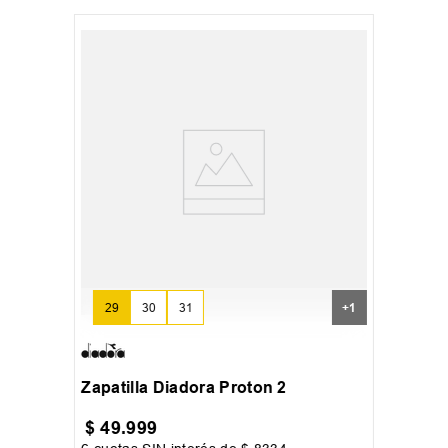
29
30
31
+
1
Zapatilla Diadora Proton 2
$
49
.
999