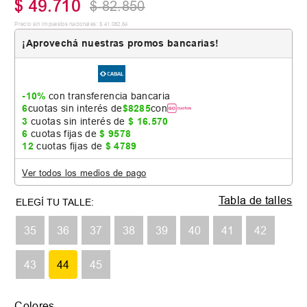
$
49
.
710
$
82
.
850
Precio sin impuestos nacionales:
$
41
.
082
,
64
¡Aprovechá nuestras promos bancarias!
-10%
con transferencia bancaria
6
cuotas sin interés de
$
8285
con
3
cuotas sin interés de
$
16
.
570
6
cuotas fijas de
$
9578
12
cuotas fijas de
$
4789
Ver todos los medios de pago
Tabla de talles
35
36
37
38
39
40
41
42
43
44
45
Colores