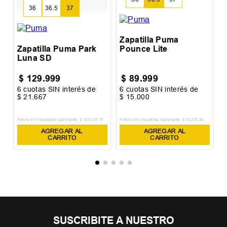
36
36.5
37
Zapatilla Puma
Zapatilla Puma Park
Pounce Lite
Luna SD
$
129
.
999
$
89
.
999
6
cuotas SIN interés de
6
cuotas SIN interés de
6
$
21
.
667
$
15
.
000
$
Precio sin impuestos nacionales:
$
107
.
437
,
19
Precio sin impuestos nacionales:
$
74
.
379
,
34
Pr
AGREGAR AL
AGREGAR AL
CARRITO
CARRITO
SUSCRIBITE A NUESTRO