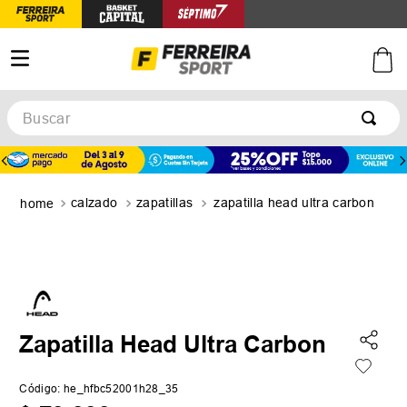
Buscar
TÉRMINOS MÁS BUSCADOS
1
.
botines
calzado
zapatillas
zapatilla head ultra carbon
2
.
basquet
3
.
zapatillas mujer
4
.
zapatillas adidas
5
.
medias
Zapatilla Head Ultra Carbon
Código
:
he_hfbc52001h28_35