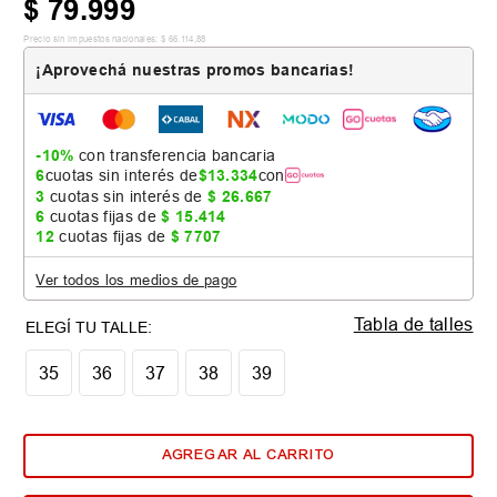
$
79
.
999
Precio sin impuestos nacionales:
$
66
.
114
,
88
¡Aprovechá nuestras promos bancarias!
-10%
con transferencia bancaria
6
cuotas sin interés de
$
13
.
334
con
3
cuotas sin interés de
$
26
.
667
6
cuotas fijas de
$
15
.
414
12
cuotas fijas de
$
7707
Ver todos los medios de pago
Tabla de talles
35
36
37
38
39
AGREGAR AL CARRITO