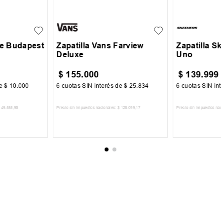
26
39.5
40
41
41.5
42
39
40
+
1
42.5
43
44
45
43
44
ce Budapest
Zapatilla Vans Farview
Zapatilla S
Deluxe
Uno
$
155
.
000
$
139
.
999
de
$
10
.
000
6
cuotas SIN interés de
$
25
.
834
6
cuotas SIN in
49
.
585
,
95
Precio sin impuestos nacionales:
$
128
.
099
,
17
Precio sin impuestos na
CARRITO
AGREGAR AL CARRITO
AGREGA
 AL NEWSLETTER