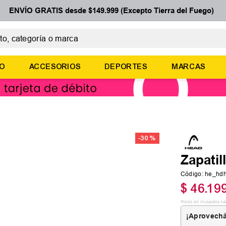
ENVÍO GRATIS desde $149.999 (Excepto Tierra del Fuego)
 categoría o marca
ÉRMINOS MÁS BUSCADOS
ÑO
ACCESORIOS
DEPORTES
MARCAS
botines
zapatillas
basquet
zapatillas mujer
-
30 %
zapatillas adidas
Zapatil
Código
:
he_hd
$
46
.
19
Precio sin impuestos na
¡Aprovechá