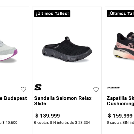
¡Últimos Talles!
¡Últimos Tal
33
35
36
+
2
35.5
36
37
37.5
38
40
ce Budapest
Sandalia Salomon Relax
Zapatilla 
Slide
Cushioning
$
139
.
999
$
159
.
999
de
$
10
.
500
6
cuotas SIN interés de
$
23
.
334
6
cuotas SIN in