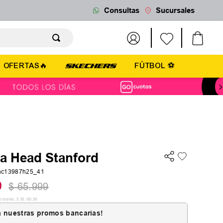
Consultas
Sucursales
OFERTAS🔥
FÚTBOL ⚽
la Head Stanford
hc13987h25_41
9
$
65
.
999
cionales:
$
38
.
180
,
99
 nuestras promos bancarias!