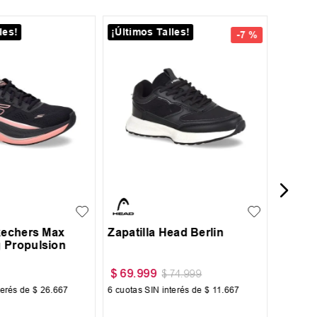
les!
¡Últimos Talles!
¡Últim
23
-
7 %
28
Zapati
37
38
39
35
36
37
38
39
40
41
Skechers Max
Zapatilla Head Berlin
 Propulsion
$
59
.
$
69
.
999
$
74
.
999
terés de
$
26
.
667
6
cuotas SIN interés de
$
11
.
667
6
cuotas 