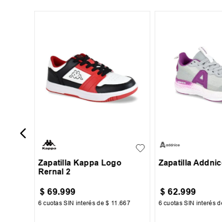
+
7
 Lona
35
36
37
38
30
31
32
+
6
39
34
35
36
Zapatilla Kappa Logo
Zapatilla Addni
Rernal 2
$
69
.
999
$
62
.
999
917
6
cuotas SIN interés de
$
11
.
667
6
cuotas SIN interés 