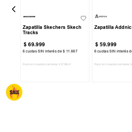
23
24
25
27
28
29
30
31
27
28
29
Zapatilla Skechers Skech
Zapatilla Addni
Tracks
$
69
.
999
$
59
.
999
917
6
cuotas SIN interés de
$
11
.
667
6
cuotas SIN interés 
2
Precio sin impuestos nacionales:
$
57
.
850
,
41
Precio sin impuestos nacionales:
$
TO
AGREGAR AL CARRITO
AGREGAR AL 
SUSCRIBITE