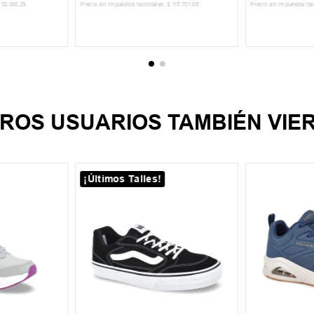
52
.
065
,
29
Precio sin impuestos nacionales:
$
115
.
701
,
65
Precio sin impuestos na
CARRITO
AGREGAR AL CARRITO
AGREGA
ROS USUARIOS TAMBIÉN VIE
¡Últimos Talles!