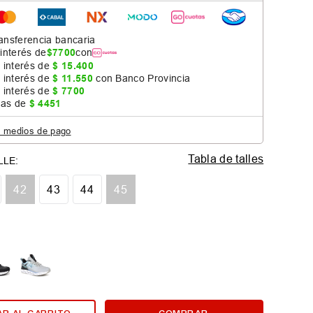
ansferencia bancaria
 interés de
$
7700
con
 interés de
$
15
.
400
 interés de
$
11
.
550
con Banco Provincia
 interés de
$
7700
jas de
$
4451
s medios de pago
Tabla de talles
42
43
44
45