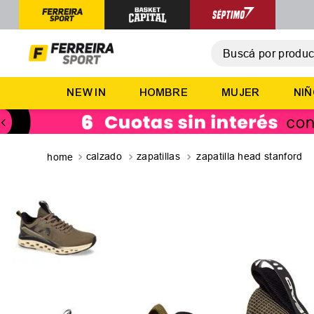
Buscá por producto,
T
NEW IN
HOMBRE
MUJER
NI
1
.
2
.
3
.
calzado
zapatillas
zapatilla head stanford
4
.
5
.