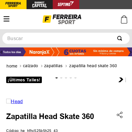
Buscar
TÉRMINOS MÁS BUSCADOS
1
.
botines
calzado
zapatillas
zapatilla head skate 360
2
.
zapatillas
3
.
basquet
¡Últimos Talles!
4
.
zapatillas mujer
5
.
zapatillas adidas
Zapatilla Head Skate 360
Código
:
he_hfhc525b5h25_43