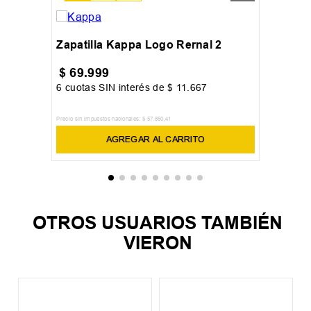
Zapatilla Kappa Logo Rernal 2
$
69
.
999
6
cuotas SIN interés de
$
11
.
667
Precio sin impuestos nacionales:
$
57
.
850
,
41
AGREGAR AL CARRITO
OTROS USUARIOS TAMBIÉN
VIERON