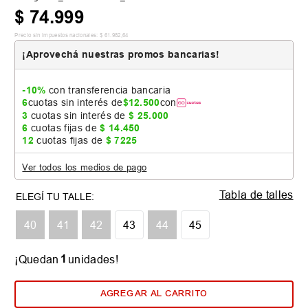
$
74
.
999
Precio sin impuestos nacionales:
$
61
.
982
,
64
¡Aprovechá nuestras promos bancarias!
-10%
con transferencia bancaria
6
cuotas sin interés de
$
12
.
500
con
3
cuotas sin interés de
$
25
.
000
6
cuotas fijas de
$
14
.
450
12
cuotas fijas de
$
7225
Ver todos los medios de pago
Tabla de talles
40
41
42
43
44
45
1
¡Quedan
unidades!
AGREGAR AL CARRITO