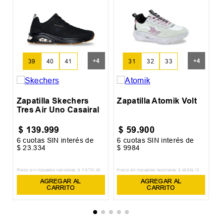
Z
+
4
+
4
39
40
41
31
32
33
Zapatilla Skechers
Zapatilla Atomik Volt
Tres Air Uno Casairal
$
139
.
999
$
59
.
900
6
cuotas SIN interés de
6
cuotas SIN interés de
6
$
23
.
334
$
9984
$
Precio sin impuestos nacionales:
$
115
.
701
,
65
Precio sin impuestos nacionales:
$
49
.
504
,
13
Pr
AGREGAR AL
AGREGAR AL
CARRITO
CARRITO