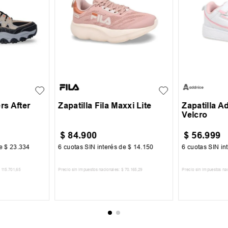
42
35
36
37
38
23
24
+
2
+
1
39
40
41
28
29
rs After
Zapatilla Fila Maxxi Lite
Zapatilla A
Velcro
$
84
.
900
$
56
.
999
de
$
23
.
334
6
cuotas SIN interés de
$
14
.
150
6
cuotas SIN in
115
.
701
,
65
Precio sin impuestos nacionales:
$
70
.
165
,
29
Precio sin impuestos na
CARRITO
AGREGAR AL CARRITO
AGREGA