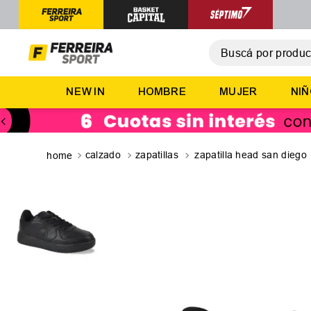
Buscá por producto,
T
NEW IN
HOMBRE
MUJER
NI
1
.
2
.
3
.
calzado
zapatillas
zapatilla head san diego
4
.
5
.