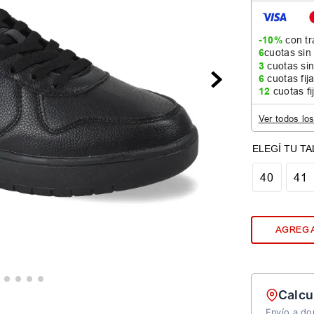
-10%
con tr
6
cuotas sin
3
cuotas sin
6
cuotas fij
12
cuotas fi
Ver todos lo
40
41
AGREGA
Calcu
Envío a dom