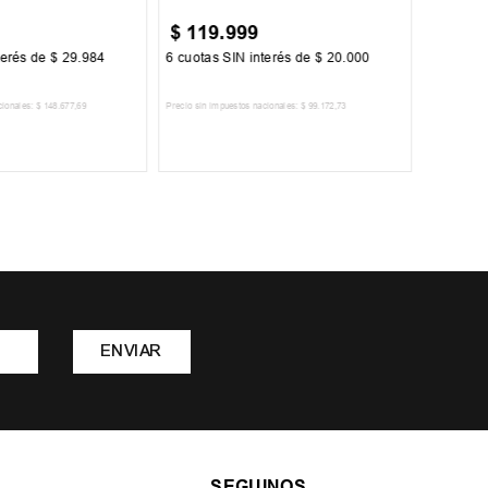
$
119
.
999
$
64
.
terés de
$
29
.
984
6
cuotas SIN interés de
$
20
.
000
6
cuotas 
cionales:
$
148
.
677
,
69
Precio sin impuestos nacionales:
$
99
.
172
,
73
Precio sin im
R AL CARRITO
AGREGAR AL CARRITO
A
ENVIAR
SEGUINOS