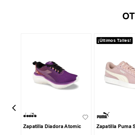
OT
¡Últimos Talles!
29
34
o
amingo
29
30
31
32
34.5
35
36
3
+
1
33
34
Zapatilla Diadora Atomic
Zapatilla Puma 