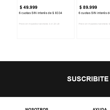
$
49
.
999
$
89
.
999
17
6
cuotas SIN interés de
$
8334
6
cuotas SIN interés 
Precio sin impuestos nacionales:
$
41
.
321
,
49
Precio sin impuestos nacionales:
$
TO
AGREGAR AL CARRITO
AGREGAR AL 
SUSCRIBITE
NOSOTROS
AYUDA