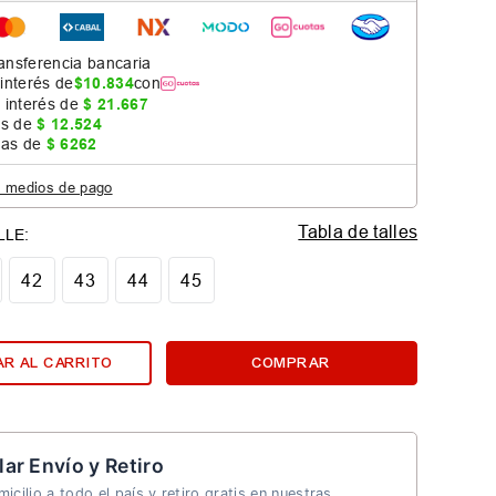
ansferencia bancaria
 interés de
$
10
.
834
con
 interés de
$
21
.
667
as de
$
12
.
524
jas de
$
6262
s medios de pago
Tabla de talles
42
43
44
45
R AL CARRITO
COMPRAR
lar Envío y Retiro
icilio a todo el país y retiro gratis en nuestras