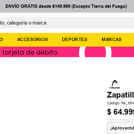
ENVÍO GRATIS desde $149.999 (Excepto Tierra del Fuego)
 categoría o marca
ÉRMINOS MÁS BUSCADOS
ÑO
ACCESORIOS
DEPORTES
MARCAS
botines
basquet
zapatillas mujer
zapatillas adidas
medias
Zapatil
Código
:
he_hf
$
64
.
99
Precio sin impuestos na
¡Aprovechá