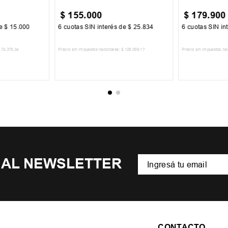
$
155
.
000
$
179
.
900
de
$
15
.
000
6
cuotas SIN interés de
$
25
.
834
6
cuotas SIN in
74
.
379
,
34
Precio sin impuestos nacionales:
$
128
.
099
,
17
Precio sin impuestos na
CARRITO
AGREGAR AL CARRITO
AGREGA
 AL NEWSLETTER
CONTACTO