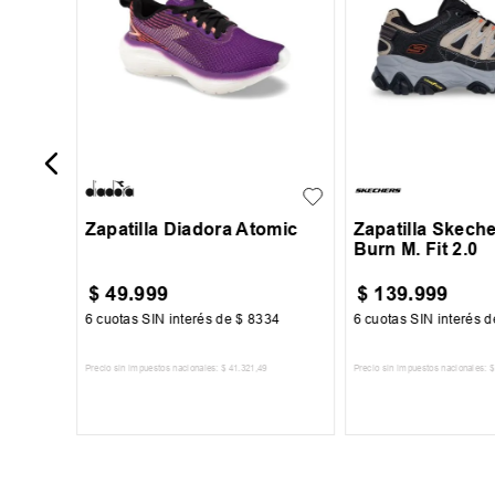
o
amingo
29
30
31
32
39
40
41
+
1
33
34
43
44
45
Zapatilla Diadora Atomic
Zapatilla Skeche
Burn M. Fit 2.0
$
49
.
999
$
139
.
999
17
6
cuotas SIN interés de
$
8334
6
cuotas SIN interés 
Precio sin impuestos nacionales:
$
41
.
321
,
49
Precio sin impuestos nacionales:
$
TO
AGREGAR AL CARRITO
AGREGAR AL 