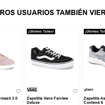
ROS USUARIOS TAMBIÉN VIE
¡Últimos Talles!
¡Últimos Tal
39.5
40
41
41.5
42
40
40.5
6.5
37
42.5
43
44
45
43
44
Smash 3.0
Zapatilla Vans Farview
Zapatilla As
Deluxe
Contend 9