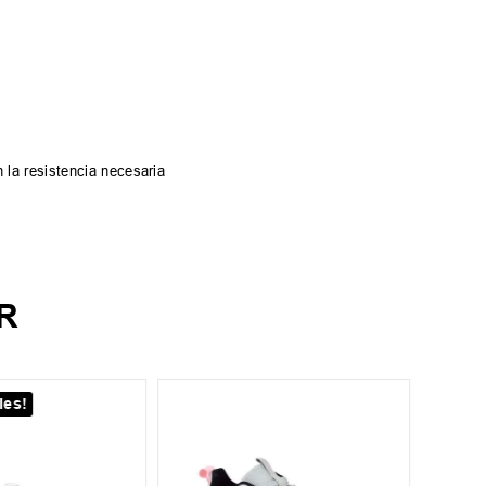
 la resistencia necesaria
R
les!
¡Últim
35.5