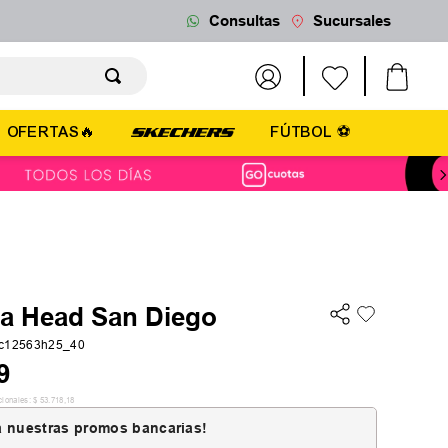
Consultas
Sucursales
OFERTAS🔥
FÚTBOL ⚽
la Head San Diego
hc12563h25_40
9
cionales:
$
53
.
718
,
18
 nuestras promos bancarias!