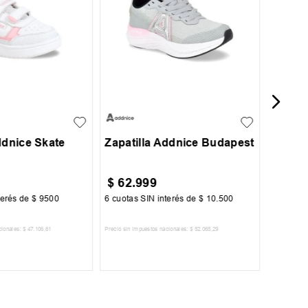
Zapati
25
26
27
30
31
32
33
+
1
34
35
36
ddnice Skate
Zapatilla Addnice Budapest
$
62
.
999
$
179
terés de
$
9500
6
cuotas SIN interés de
$
10
.
500
6
cuotas 
cionales:
$
47
.
106
,
61
Precio sin impuestos nacionales:
$
52
.
065
,
29
Precio sin im
R AL CARRITO
AGREGAR AL CARRITO
A