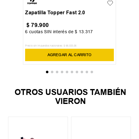
Zapatilla Topper Fast 2.0
$
79
.
900
6
cuotas SIN interés de
$
13
.
317
Precio sin impuestos nacionales:
$
66
.
033
,
06
AGREGAR AL CARRITO
OTROS USUARIOS TAMBIÉN
VIERON