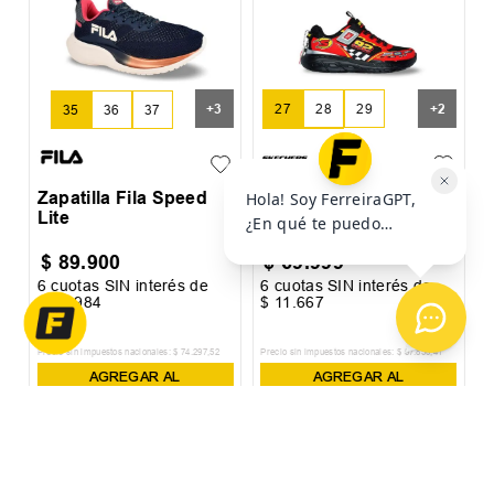
Z
+
3
+
2
27
28
29
35
36
37
30
31
Zapatilla Fila Speed
Zapatilla Skechers
Lite
Skech Tracks
$
89
.
900
$
69
.
999
6
cuotas SIN interés de
6
cuotas SIN interés de
6
$
14
.
984
$
11
.
667
$
Precio sin impuestos nacionales:
$
74
.
297
,
52
Precio sin impuestos nacionales:
$
57
.
850
,
41
Pr
AGREGAR AL
AGREGAR AL
CARRITO
CARRITO