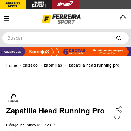
Buscar
TÉRMINOS MÁS BUSCADOS
1
.
botines
calzado
zapatillas
zapatilla head running pro
2
.
basquet
3
.
zapatillas mujer
4
.
zapatillas adidas
5
.
medias
Zapatilla Head Running Pro
Código
:
he_hfbc51856h28_35