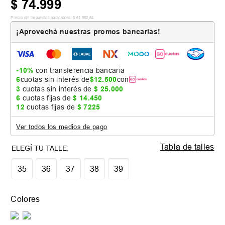
$
74
.
999
Precio sin impuestos nacionales:
$
61
.
982
,
64
¡Aprovechá nuestras promos bancarias!
-10%
con transferencia bancaria
6
cuotas sin interés de
$
12
.
500
con
3
cuotas sin interés de
$
25
.
000
6
cuotas fijas de
$
14
.
450
12
cuotas fijas de
$
7225
Ver todos los medios de pago
Tabla de talles
35
36
37
38
39
Colores