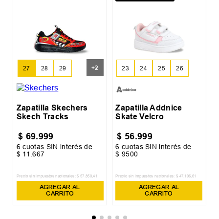
Z
C
+
2
27
28
29
23
24
25
26
30
31
27
28
29
Zapatilla Skechers
Zapatilla Addnice
Skech Tracks
Skate Velcro
$
69
.
999
$
56
.
999
6
cuotas SIN interés de
6
cuotas SIN interés de
6
$
11
.
667
$
9500
$
Precio sin impuestos nacionales:
$
57
.
850
,
41
Precio sin impuestos nacionales:
$
47
.
106
,
61
Pr
AGREGAR AL
AGREGAR AL
CARRITO
CARRITO