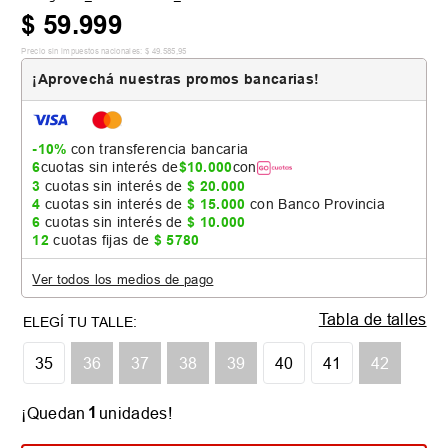
$
59
.
999
Precio sin impuestos nacionales:
$
49
.
585
,
95
¡Aprovechá nuestras promos bancarias!
-10%
con transferencia bancaria
6
cuotas sin interés de
$
10
.
000
con
3
cuotas sin interés de
$
20
.
000
4
cuotas sin interés de
$
15
.
000
con Banco Provincia
6
cuotas sin interés de
$
10
.
000
12
cuotas fijas de
$
5780
Ver todos los medios de pago
Tabla de talles
35
36
37
38
39
40
41
42
1
¡Quedan
unidades!