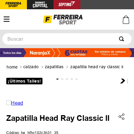
Buscar
TÉRMINOS MÁS BUSCADOS
1
.
botines
calzado
zapatillas
zapatilla head ray classic ii
2
.
zapatillas
3
.
basquet
¡Últimos Talles!
4
.
zapatillas mujer
5
.
zapatillas adidas
Zapatilla Head Ray Classic II
Código
:
he_hfhc102c3h31_35