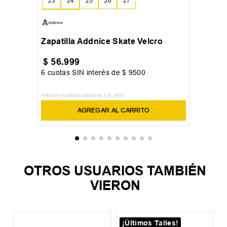
23
24
25
26
27
28
29
Zapatilla Addnice Skate Velcro
$
56
.
999
6
cuotas SIN interés de
$
9500
Precio sin impuestos nacionales:
$
47
.
106
,
61
AGREGAR AL CARRITO
OTROS USUARIOS TAMBIÉN
VIERON
¡Últimos Talles!