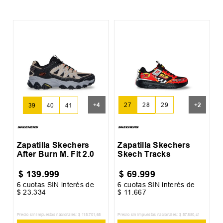
Z
+
4
+
2
27
28
29
39
40
41
30
31
Zapatilla Skechers
Zapatilla Skechers
After Burn M. Fit 2.0
Skech Tracks
$
139
.
999
$
69
.
999
6
cuotas SIN interés de
6
cuotas SIN interés de
6
$
23
.
334
$
11
.
667
$
Precio sin impuestos nacionales:
$
115
.
701
,
65
Precio sin impuestos nacionales:
$
57
.
850
,
41
Pr