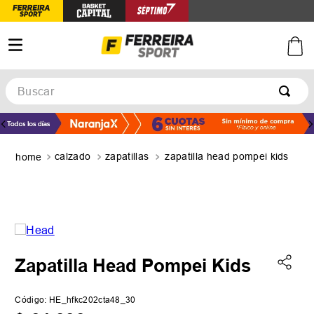
Buscar
TÉRMINOS MÁS BUSCADOS
1
.
botines
calzado
zapatillas
zapatilla head pompei kids
2
.
zapatillas
3
.
basquet
4
.
zapatillas mujer
5
.
zapatillas adidas
Zapatilla Head Pompei Kids
Código
:
HE_hfkc202cta48_30