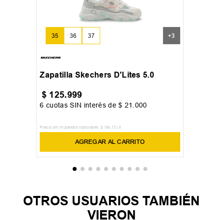
35
36
37
+
3
Zapatilla Skechers D'Lites 5.0
$
125
.
999
6
cuotas SIN interés de
$
21
.
000
Precio sin impuestos nacionales:
$
104
.
131
,
4
AGREGAR AL CARRITO
OTROS USUARIOS TAMBIÉN
VIERON