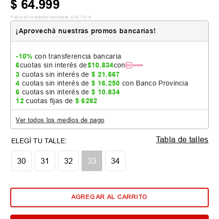
$
64
.
999
Precio sin impuestos nacionales:
$
53
.
718
,
18
¡Aprovechá nuestras promos bancarias!
-10%
con transferencia bancaria
6
cuotas sin interés de
$
10
.
834
con
3
cuotas sin interés de
$
21
.
667
4
cuotas sin interés de
$
16
.
250
con Banco Provincia
6
cuotas sin interés de
$
10
.
834
12
cuotas fijas de
$
6262
Ver todos los medios de pago
Tabla de talles
30
31
32
33
34
AGREGAR AL CARRITO