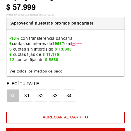
$
57
.
999
Precio sin impuestos nacionales:
$
47
.
933
,
06
¡Aprovechá nuestras promos bancarias!
-10%
con transferencia bancaria
6
cuotas sin interés de
$
9667
con
3
cuotas sin interés de
$
19
.
333
6
cuotas fijas de
$
11
.
175
12
cuotas fijas de
$
5588
Ver todos los medios de pago
Tabla de talles
30
31
32
33
34
AGREGAR AL CARRITO