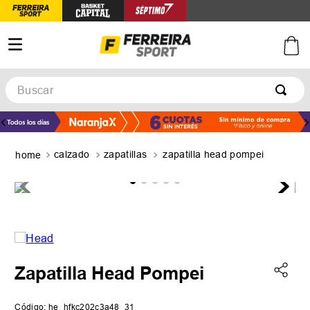
Buscar
TÉRMINOS MÁS BUSCADOS
1
.
botines
calzado
zapatillas
zapatilla head pompei
2
.
zapatillas
3
.
basquet
4
.
zapatillas mujer
5
.
zapatillas adidas
Zapatilla Head Pompei
Código
:
he_hfkc202c3a48_31