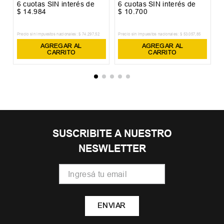
35
36
37
+
3
Zapatilla Topper Fast 2.0
$
79
.
900
6
cuotas SIN interés de
$
13
.
317
Precio sin impuestos nacionales:
$
66
.
033
,
06
AGREGAR AL CARRITO
OTROS USUARIOS TAMBIÉN
VIERON