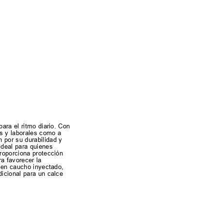
ara el ritmo diario. Con
es y laborales como a
 por su durabilidad y
ideal para quienes
proporciona protección
a favorecer la
a en caucho inyectado,
dicional para un calce