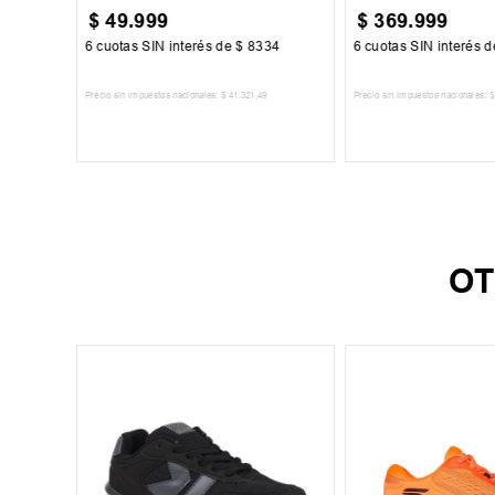
$
49
.
999
$
369
.
999
67
6
cuotas SIN interés de
$
8334
6
cuotas SIN interés 
Precio sin impuestos nacionales:
$
41
.
321
,
49
Precio sin impuestos nacionales:
$
TO
AGREGAR AL CARRITO
AGREGAR AL 
OT
43
ieto