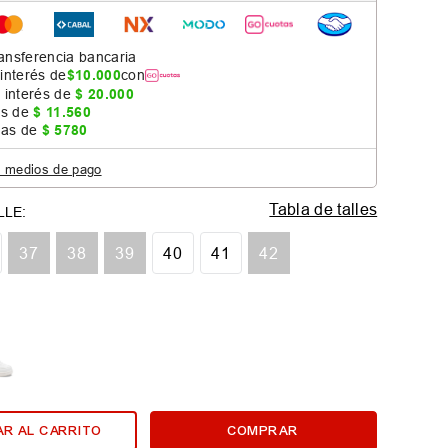
ansferencia bancaria
 interés de
$
10
.
000
con
 interés de
$
20
.
000
as de
$
11
.
560
jas de
$
5780
s medios de pago
Tabla de talles
37
38
39
40
41
42
R AL CARRITO
COMPRAR