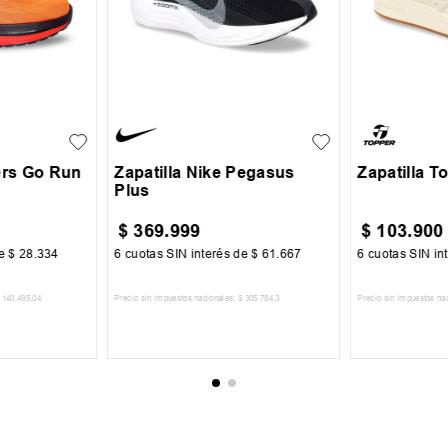
42
35
36
44
+
1
40
41
45
46
ers Go Run
Zapatilla Nike Pegasus
Zapatilla 
Plus
$
369
.
999
$
103
.
900
de
$
28
.
334
6
cuotas SIN interés de
$
61
.
667
6
cuotas SIN in
140
.
495
,
04
Precio sin impuestos nacionales:
$
305
.
784
,
3
Precio sin impuestos na
CARRITO
AGREGAR AL CARRITO
AGREGA