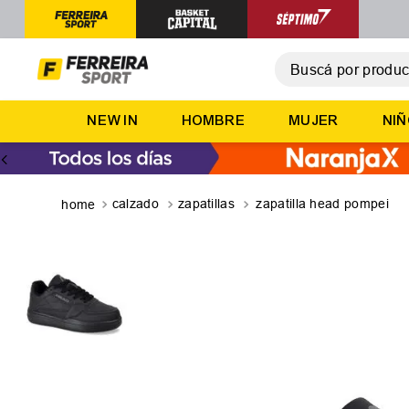
Buscá por producto,
T
NEW IN
HOMBRE
MUJER
NI
1
.
2
.
3
.
calzado
zapatillas
zapatilla head pompei
4
.
5
.