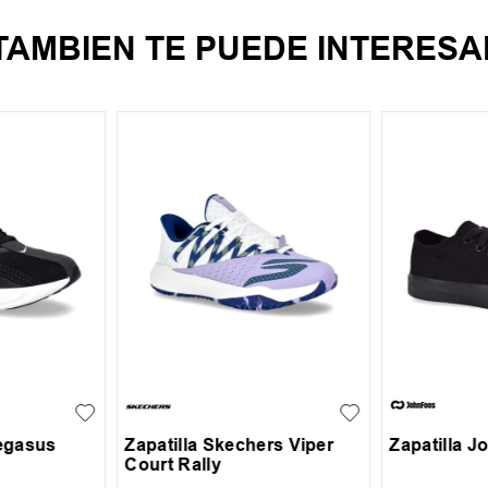
TAMBIEN TE PUEDE INTERESA
35
36
37
38
34
35
+
1
39
40
39
Pegasus
Zapatilla Skechers Viper
Zapatilla J
Court Rally