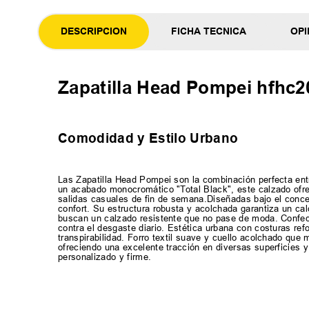
DESCRIPCION
FICHA TECNICA
OPI
Zapatilla Head Pompei hfhc2
Comodidad y Estilo Urbano
Las Zapatilla Head Pompei son la combinación perfecta entre
un acabado monocromático "Total Black", este calzado ofrec
salidas casuales de fin de semana.Diseñadas bajo el concep
confort. Su estructura robusta y acolchada garantiza un c
buscan un calzado resistente que no pase de moda. Confeccio
contra el desgaste diario. Estética urbana con costuras re
transpirabilidad. Forro textil suave y cuello acolchado que
ofreciendo una excelente tracción en diversas superficies y
personalizado y firme.