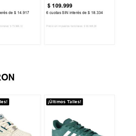
$
109
.
999
$
169
terés de
$
14
.
917
6
cuotas SIN interés de
$
18
.
334
6
cuotas 
cionales:
$
73
.
966
,
12
Precio sin impuestos nacionales:
$
90
.
908
,
26
Precio sin im
R AL CARRITO
AGREGAR AL CARRITO
A
RON
les!
¡Últimos Talles!
¡Últim
27
Zapati