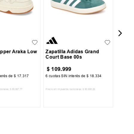
37
38
39
41
45
42
43
44
Topper Araka Low
Zapatilla Adidas Grand
Court Base 00s
$
109
.
999
$
59
.
terés de
$
17
.
317
6
cuotas SIN interés de
$
18
.
334
6
cuotas 
cionales:
$
85
.
867
,
77
Precio sin impuestos nacionales:
$
90
.
908
,
26
Precio sin im
R AL CARRITO
AGREGAR AL CARRITO
A