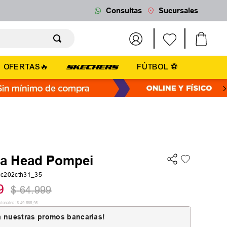
Consultas
Sucursales
OFERTAS🔥
FÚTBOL ⚽
lla Head Pompei
c202cth31_35
9
$
64
.
999
cionales:
$
49
.
585
,
95
 nuestras promos bancarias!