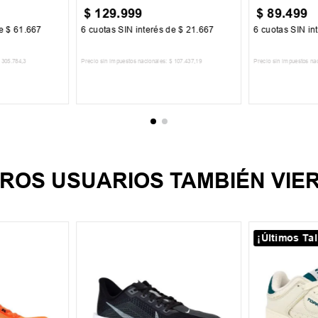
$
129
.
999
$
89
.
499
de
$
61
.
667
6
cuotas SIN interés de
$
21
.
667
6
cuotas SIN in
305
.
784
,
3
Precio sin impuestos nacionales:
$
107
.
437
,
19
Precio sin impuestos na
CARRITO
AGREGAR AL CARRITO
AGREGA
ROS USUARIOS TAMBIÉN VIE
¡Últimos Tal