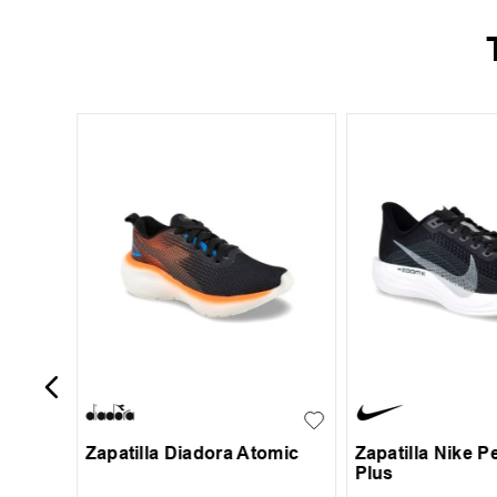
29
verpool
29
30
31
32
33
44
34
Zapatilla Diadora Atomic
Zapatilla Nike 
Plus