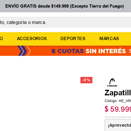
ENVÍO GRATIS desde $149.999 (Excepto Tierra del Fuego)
 categoría o marca
ÉRMINOS MÁS BUSCADOS
ÑO
ACCESORIOS
DEPORTES
MARCAS
botines
zapatillas
basquet
zapatillas mujer
-
8 %
zapatillas adidas
Zapati
Código
:
HE_hfh
$
59
.
99
Precio sin impuestos na
¡Aprovechá