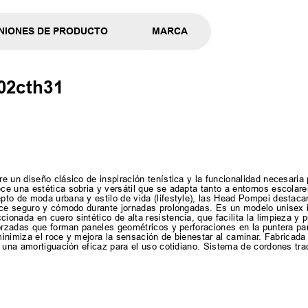
NIONES DE PRODUCTO
MARCA
02cth31
 un diseño clásico de inspiración tenística y la funcionalidad necesaria p
e una estética sobria y versátil que se adapta tanto a entornos escolar
to de moda urbana y estilo de vida (lifestyle), las Head Pompei destacan
alce seguro y cómodo durante jornadas prolongadas. Es un modelo unisex 
nada en cuero sintético de alta resistencia, que facilita la limpieza y 
forzadas que forman paneles geométricos y perforaciones en la puntera par
 minimiza el roce y mejora la sensación de bienestar al caminar. Fabricad
 una amortiguación eficaz para el uso cotidiano. Sistema de cordones tra