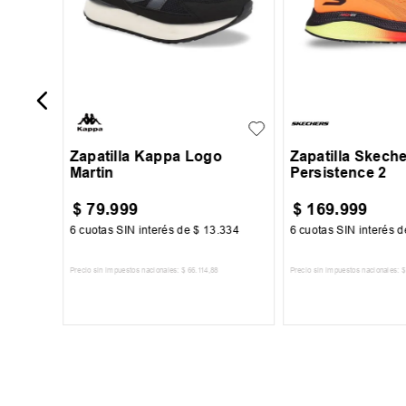
35
36
37
38
39
40
41
+
6
39
43
44
45
Zapatilla Kappa Logo
Zapatilla Skech
Martin
Persistence 2
$
79
.
999
$
169
.
999
000
6
cuotas SIN interés de
$
13
.
334
6
cuotas SIN interés 
Precio sin impuestos nacionales:
$
66
.
114
,
88
Precio sin impuestos nacionales:
$
TO
AGREGAR AL CARRITO
AGREGAR AL 