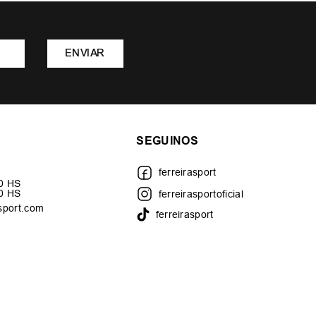
ENVIAR
SEGUINOS
ferreirasport
30 HS
00 HS
ferreirasportoficial
sport.com
ferreirasport