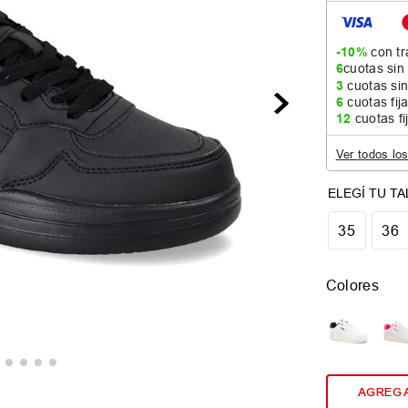
-10%
con tr
6
cuotas sin
3
cuotas sin
6
cuotas fij
12
cuotas fi
Ver todos lo
35
36
Colores
AGREGA