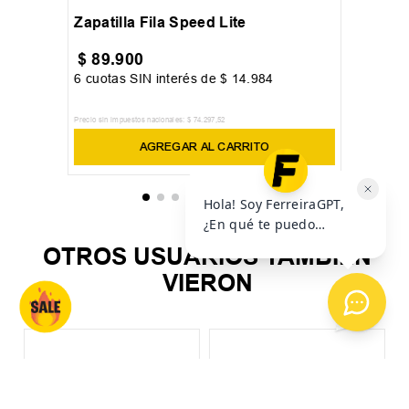
Zapatilla Fila Speed Lite
$
89
.
900
6
cuotas SIN interés de
$
14
.
984
Precio sin impuestos nacionales:
$
74
.
297
,
52
AGREGAR AL CARRITO
OTROS USUARIOS TAMBIÉN
VIERON