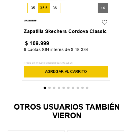
35
35.5
36
+
4
Zapatilla Skechers Cordova Classic
$
109
.
999
6
cuotas SIN interés de
$
18
.
334
Precio sin impuestos nacionales:
$
90
.
908
,
26
AGREGAR AL CARRITO
OTROS USUARIOS TAMBIÉN
VIERON