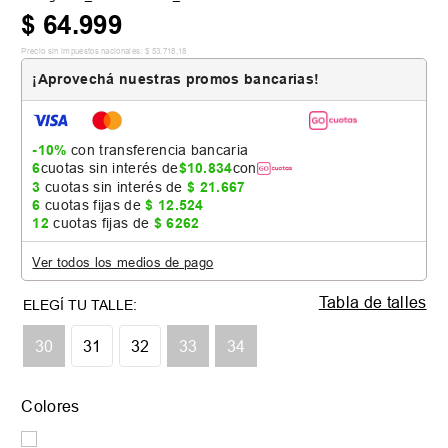
$
64
.
999
Precio sin impuestos nacionales:
$
53
.
718
,
18
¡Aprovechá nuestras promos bancarias!
-10%
con transferencia bancaria
6
cuotas sin interés de
$
10
.
834
con
3
cuotas sin interés de
$
21
.
667
6
cuotas fijas de
$
12
.
524
12
cuotas fijas de
$
6262
Ver todos los medios de pago
Tabla de talles
30
31
32
33
34
Colores