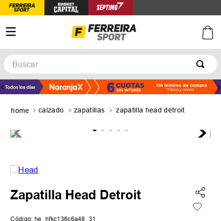
Buscar
TÉRMINOS MÁS BUSCADOS
1
.
botines
calzado
zapatillas
zapatilla head detroit
2
.
zapatillas
3
.
basquet
4
.
zapatillas mujer
5
.
zapatillas adidas
Zapatilla Head Detroit
Código
:
he_hfkc136c6a48_31