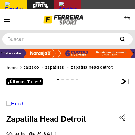
Buscar
TÉRMINOS MÁS BUSCADOS
1
.
botines
calzado
zapatillas
zapatilla head detroit
2
.
zapatillas
3
.
basquet
¡Últimos Talles!
4
.
zapatillas mujer
5
.
zapatillas adidas
Zapatilla Head Detroit
Código
:
he_hfhc136c8h31_41