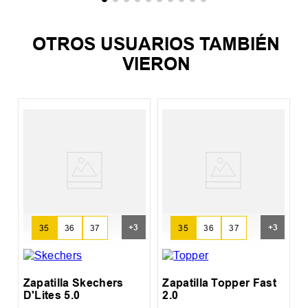
OTROS USUARIOS TAMBIÉN
VIERON
Z
+
3
+
3
35
36
37
35
36
37
Zapatilla Skechers
Zapatilla Topper Fast
D'Lites 5.0
2.0