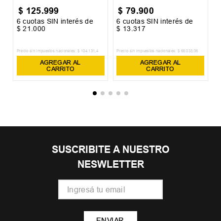
$
125
.
999
$
79
.
900
6
cuotas SIN interés de
6
cuotas SIN interés de
6
$
21
.
000
$
13
.
317
$
Precio sin impuestos nacionales:
$
104
.
131
,
4
Precio sin impuestos nacionales:
$
66
.
033
,
06
Pr
AGREGAR AL
AGREGAR AL
CARRITO
CARRITO
SUSCRIBITE A NUESTRO
NESWLETTER
ENVIAR