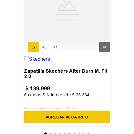
39
40
41
+
4
Zapatilla Skechers After Burn M. Fit
2.0
$
139
.
999
6
cuotas SIN interés de
$
23
.
334
Precio sin impuestos nacionales:
$
115
.
701
,
65
AGREGAR AL CARRITO