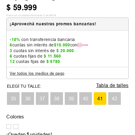
$
59
.
999
Precio sin impuestos nacionales:
$
49
.
585
,
95
¡Aprovechá nuestras promos bancarias!
-10%
con transferencia bancaria
6
cuotas sin interés de
$
10
.
000
con
3
cuotas sin interés de
$
20
.
000
6
cuotas fijas de
$
11
.
560
12
cuotas fijas de
$
5780
Ver todos los medios de pago
Tabla de talles
35
36
37
38
39
40
41
42
Colores
1
¡Quedan
unidades!