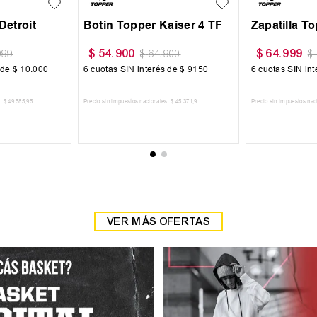
Detroit
Botin Topper Kaiser 4 TF
Zapatilla T
$
54
.
900
$
64
.
999
999
$
64
.
900
$
 de
$
10
.
000
6
cuotas SIN interés de
$
9150
6
cuotas SIN in
:
$
49
.
585
,
95
Precio sin impuestos nacionales:
$
45
.
371
,
9
Precio sin impuestos nac
 CARRITO
AGREGAR AL CARRITO
AGREGAR
VER MÁS OFERTAS