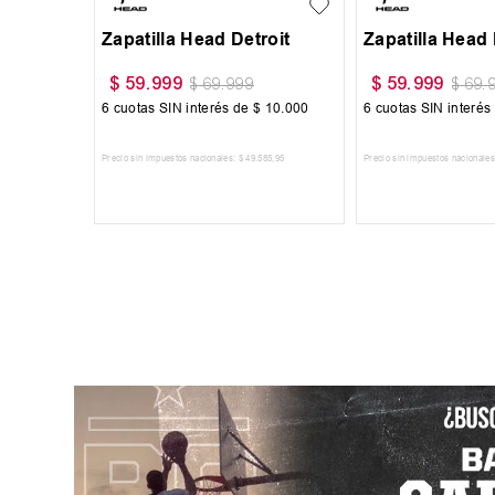
Zapatilla Head Detroit
Zapatilla Head 
$
59
.
999
$
59
.
999
$
69
.
999
$
69
.
6
cuotas SIN interés de
$
10
.
000
6
cuotas SIN interés
Precio sin impuestos nacionales:
$
49
.
585
,
95
Precio sin impuestos nacionales
AGREGAR AL CARRITO
AGREGAR AL