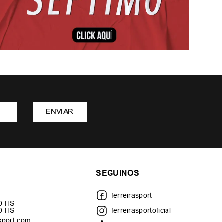
ENVIAR
SEGUINOS
ferreirasport
30 HS
00 HS
ferreirasportoficial
sport.com