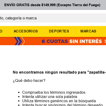
ENVÍO GRATIS desde $149.999 (Excepto Tierra del Fuego)
 categoría o marca
ÉRMINOS MÁS BUSCADOS
ÑO
ACCESORIOS
DEPORTES
MARCAS
botines
zapatillas
basquet
zapatillas mujer
zapatillas adidas
No encontramos ningún resultado para "
zapatill
¿Qué debo hacer?
Comprueba los términos ingresados
Intenta utilizar una sola palabra
Utiliza términos genéricos en la búsqueda
Intenta buscar sinónimos del término deseado