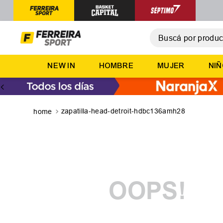
Buscá por producto,
T
NEW IN
HOMBRE
MUJER
NI
1
.
2
.
3
.
zapatilla-head-detroit-hdbc136amh28
4
.
5
.
OOPS!