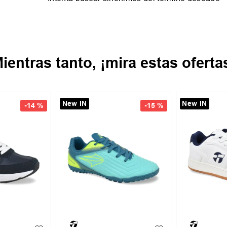
ientras tanto, ¡mira estas oferta
New IN
New IN
-
14 %
-
15 %
43
35
36
+
1
38
39
40
41
42
39