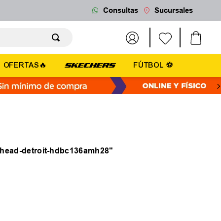
Consultas
Sucursales
OFERTAS🔥
FÚTBOL ⚽
a-head-detroit-hdbc136amh28
"