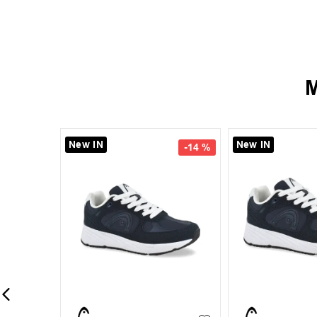
M
New IN
New IN
-
14 %
40
41
42
35
36
37
38
39
44
45