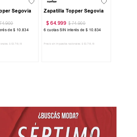
opper Segovia
Zapatilla Topper Segovia
$
64
.
999
74
.
900
$
74
.
900
terés de
$
10
.
834
6
cuotas SIN interés de
$
10
.
834
ionales:
$
53
.
718
,
18
Precio sin impuestos nacionales:
$
53
.
718
,
18
 AL CARRITO
AGREGAR AL CARRITO