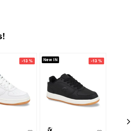
s!
New IN
-
13 %
-
13 %
37
38
35
37
38
39
+
6
+
6
40