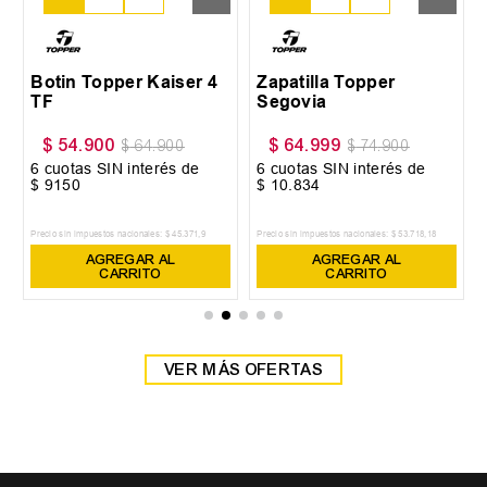
tilla Topper
ovia
64
.
999
$
64
.
999
$
64
.
9
$
74
.
900
$
74
.
900
tas SIN interés de
6
cuotas SIN interés de
6
cuotas 
.
834
$
10
.
834
$
10
.
834
in impuestos nacionales:
$
53
.
718
,
18
Precio sin impuestos nacionales:
$
53
.
718
,
18
Precio sin impue
AGREGAR AL
AGREGAR AL
A
CARRITO
CARRITO
VER MÁS OFERTAS