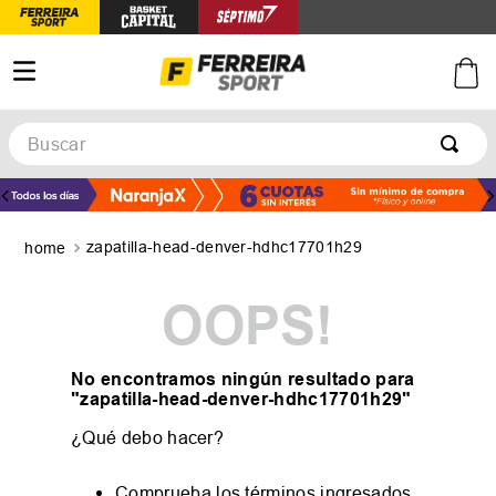
Buscar
TÉRMINOS MÁS BUSCADOS
1
.
botines
zapatilla-head-denver-hdhc17701h29
2
.
zapatillas
3
.
basquet
OOPS!
4
.
zapatillas mujer
5
.
zapatillas adidas
No encontramos ningún resultado para
"
zapatilla-head-denver-hdhc17701h29
"
¿Qué debo hacer?
Comprueba los términos ingresados