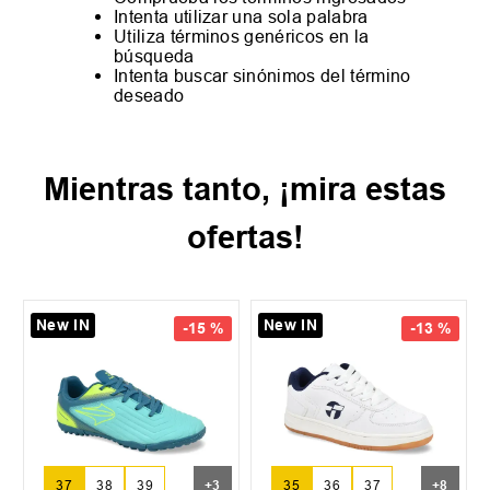
Intenta utilizar una sola palabra
Utiliza términos genéricos en la
búsqueda
Intenta buscar sinónimos del término
deseado
Mientras tanto, ¡mira estas
ofertas!
 IN
New IN
New IN
35
37
38
+
8
35
-
13 %
-
13 %
Zapatilla Topper
Zapatill
Segovia
Segovia
5
36
37
+
8