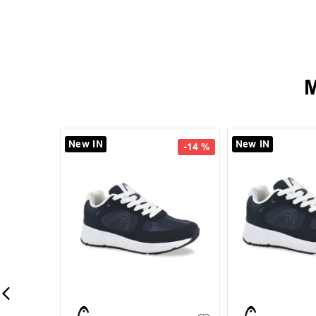
M
New IN
New IN
-
14 %
-
15 %
35
36
37
+
1
38
39
40
41
42
39