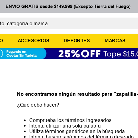
ENVÍO GRATIS desde $149.999 (Excepto Tierra del Fuego)
 categoría o marca
ÉRMINOS MÁS BUSCADOS
ÑO
ACCESORIOS
DEPORTES
MARCAS
botines
zapatillas
basquet
zapatillas mujer
zapatillas adidas
No encontramos ningún resultado para "
zapatill
¿Qué debo hacer?
Comprueba los términos ingresados
Intenta utilizar una sola palabra
Utiliza términos genéricos en la búsqueda
Intenta buscar sinónimos del término deseado