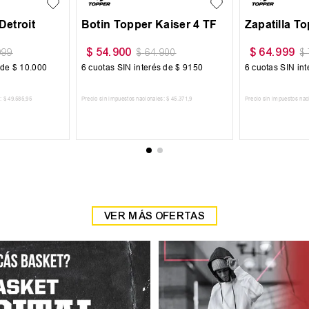
r Segovia
Zapatilla Topper Segovia
$
64
.
999
0
$
74
.
900
$
64
.
999
$
7
de
$
10
.
834
6
cuotas SIN interés de
$
10
.
834
6
cuotas SIN inte
53
.
718
,
18
Precio sin impuestos nacionales:
$
53
.
718
,
18
CARRITO
AGREGAR AL CARRITO
AGREGAR 
VER MÁS OFERTAS