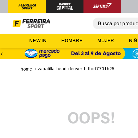
Buscá por producto,
T
NEW IN
HOMBRE
MUJER
NI
1
.
2
.
3
.
zapatilla-head-denver-hdhc17701h25
4
.
5
.
OOPS!