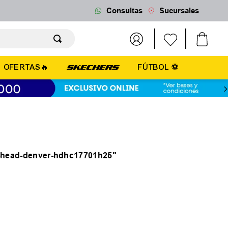
Consultas
Sucursales
OFERTAS🔥
FÚTBOL ⚽
a-head-denver-hdhc17701h25
"