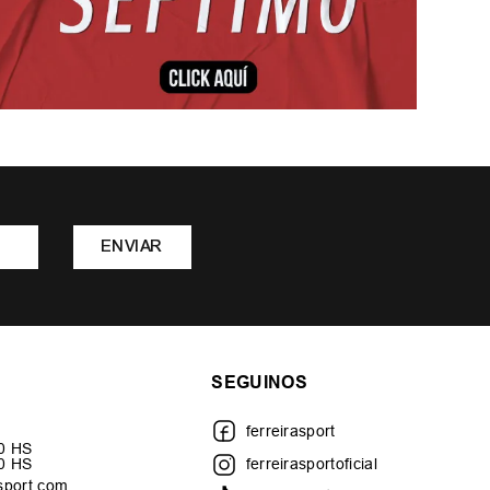
ENVIAR
SEGUINOS
ferreirasport
30 HS
00 HS
ferreirasportoficial
sport.com