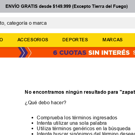
ENVÍO GRATIS desde $149.999 (Excepto Tierra del Fuego)
 categoría o marca
ÉRMINOS MÁS BUSCADOS
ÑO
ACCESORIOS
DEPORTES
MARCAS
botines
basquet
zapatillas mujer
zapatillas adidas
medias
No encontramos ningún resultado para "
zapat
¿Qué debo hacer?
Comprueba los términos ingresados
Intenta utilizar una sola palabra
Utiliza términos genéricos en la búsqueda
Intenta buscar sinónimos del término desea