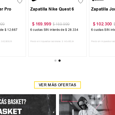
r Pro
Zapatilla Nike Quest 6
Zapatilla J
$
169
.
999
$
102
.
300
999
$
189
.
999
 de
$
12
.
667
6
cuotas SIN interés de
$
28
.
334
6
cuotas SIN in
:
$
62
.
809
,
09
Precio sin impuestos nacionales:
$
140
.
495
,
04
Precio sin impuestos nac
 CARRITO
AGREGAR AL CARRITO
AGREGAR
VER MÁS OFERTAS