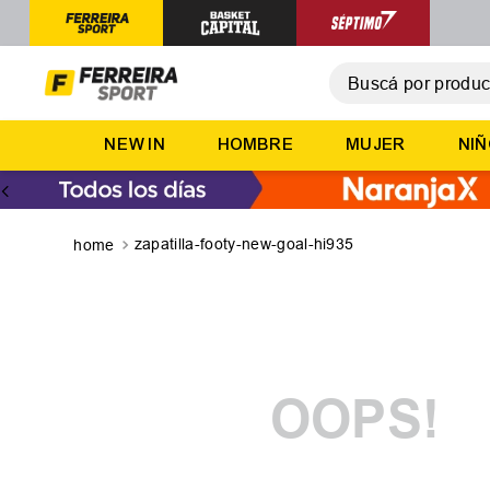
Buscá por producto,
T
NEW IN
HOMBRE
MUJER
NI
1
.
2
.
3
.
zapatilla-footy-new-goal-hi935
4
.
5
.
OOPS!