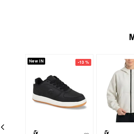
M
New IN
-
13 %
-
13 %
35
37
38
39
+
1
+
6
S
M
L
40