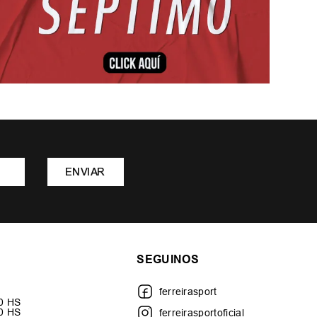
ENVIAR
SEGUINOS
ferreirasport
30 HS
00 HS
ferreirasportoficial