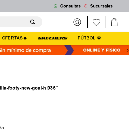
Consultas
Sucursales
OFERTAS🔥
FÚTBOL ⚽
illa-footy-new-goal-hi935
"
do