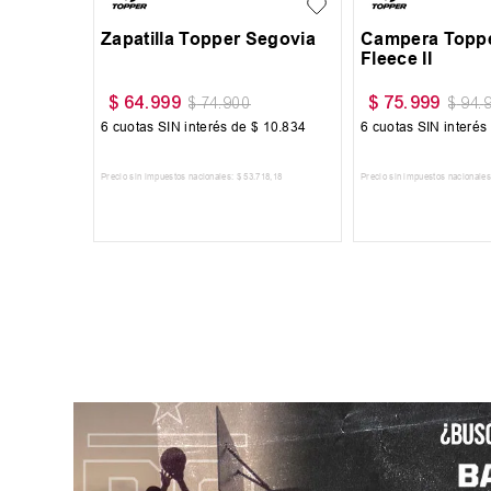
Segovia
Zapatilla Topper Segovia
Campera Toppe
Fleece II
$
64
.
999
$
75
.
999
$
74
.
900
$
94
.
10
.
834
6
cuotas SIN interés de
$
10
.
834
6
cuotas SIN interés
718
,
18
Precio sin impuestos nacionales:
$
53
.
718
,
18
Precio sin impuestos nacionales
RRITO
AGREGAR AL CARRITO
AGREGAR AL