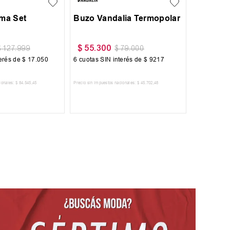
oma Set
Buzo Vandalia Termopolar
$
55
.
300
$
59
.
99
$
127
.
999
$
79
.
000
terés de
$
17
.
050
6
cuotas SIN interés de
$
9217
6
cuotas SI
ionales:
$
84
.
545
,
45
Precio sin impuestos nacionales:
$
45
.
702
,
48
Precio sin impues
 AL CARRITO
AGREGAR AL CARRITO
AGRE